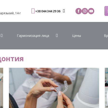
С
+38 044 344 29 36
Варязький, 14-г
Гармонизация лица
Цены
Вр
донтия