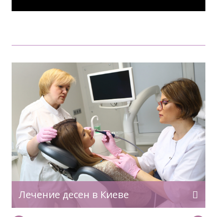
Шинирование зубов — эффективная
стоматологическая процедура, которая
позволяет укрепить подвижные зубы и
стабилизировать зубной ряд. Она
применяется при пародонтите, после
травм, а также после ортодонтического
лечения. В клинике профессора Весовой
шинирование проводится с
использованием современных материалов
и технологий, что обеспечивает комфорт, а
также гарантирует надежный и
Лечение десен в Киеве
долговременный результат. Для чего нужно
шинирование зубов Процедура