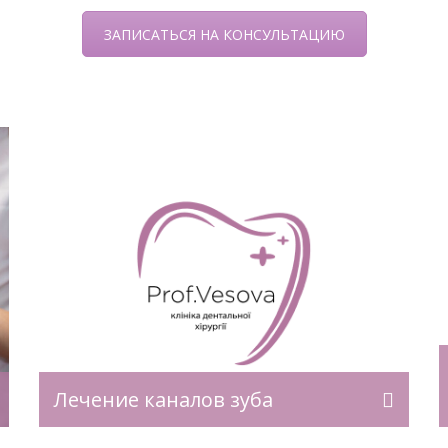
ЗАПИСАТЬСЯ НА КОНСУЛЬТАЦИЮ
В чем особенность художественной
реставрации Художественная
реставрация — это аккуратное
восстановление анатомии и эстетики
зуба с помощью современных
о
фотокомпозитных материалов.
Специалисты восстанавливают форму,
ь,
цвет и контур зуба так, чтобы он
идеально сочетался с природным
рядом, делая границу между
ни
реставрацией и эмалью зуба почти
Лечение каналов зуба
невидимой. Главная особенность —
ых
сочетание красоты и функции.