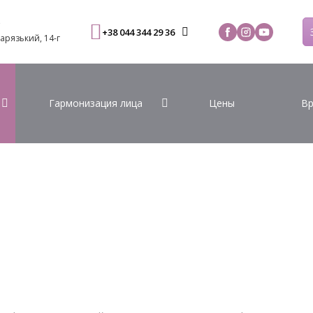
С
+38 044 344 29 36
Варязький, 14-г
Гармонизация лица
Цены
Вр