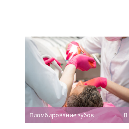
то
Лечение корневых каналов зуба
кой
(лечение под микроскопом) — это
оляет
инновационный метод терапии
ку зуба,
корневых каналов, при котором все
ение
манипуляции выполняются с
иту его
использованием стоматологическог
ращение
микроскопа Carl Zeiss. Такой подход
клинике
обеспечивает максимальную точност
льзуем
позволяет визуализировать
чные
мельчайшие анатомические детали,
которые
эффективно удалять поражённые тка
Пломбирование зубов
вид и
и полностью контролировать ход
ния к
лечения на каждом этапе, даже в сам