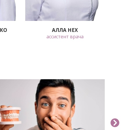
ШКО
АЛЛА НЕХ
ассистент врача
Об этом не принято говорить, но, к
сожалению, это не только медицинская
проблема, но и социальная.
Оказывается, 85% причин резкого
запаха изо рта находятся в полости рта
и только 15% из них — в полости носа