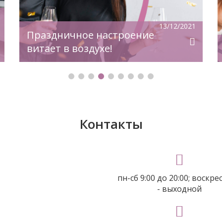
— не вредит здоровью». Это
утверждение ошибочно и несет за
собой определенные последствия.
13/12/2021
Какие изменения происходят при
Праздничное настроение
отсутствии даже […]
витает в воздухе!
Контакты
пн-сб 9:00 до 20:00; воскре
- выходной