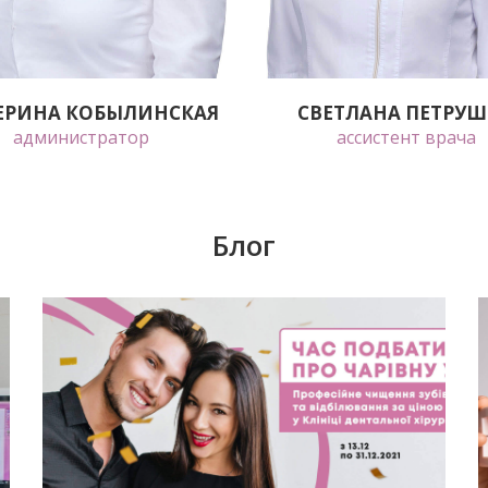
ЕРИНА КОБЫЛИНСКАЯ
СВЕТЛАНА ПЕТРУ
администратор
ассистент врача
Блог
е,
Согласно данным из разных стран СНГ, у
каждого третьего человека в возрасте
му
старше 25 лет отсутствует хотя бы один
зуб. С возрастом эта статистика только
увеличивается. Все мы слышали: «Что
жить без одного или нескольких зубов