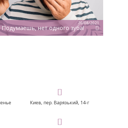
(гнойный гайморит) и в случаях
системных заболеваний — сахарного
диабета, заболеваний желудочно-
кишечного тракта, почечной и
20/08/2021
печеночной недостаточности, а также
Подумаешь, нет одного зуба!
Неп
[…]
сенье
Киев, пер. Варязький, 14-г