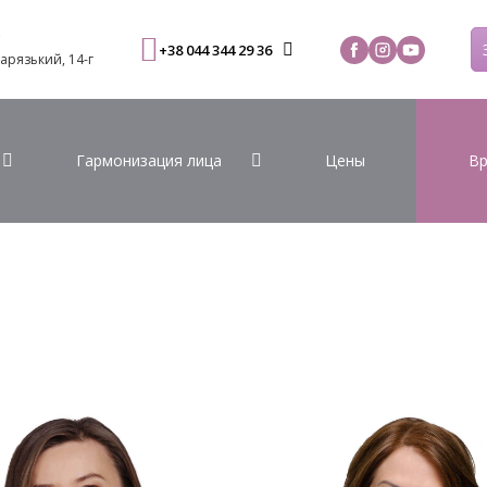
С
+38 044 344 29 36
Варязький, 14-г
Гармонизация лица
Цены
Вр