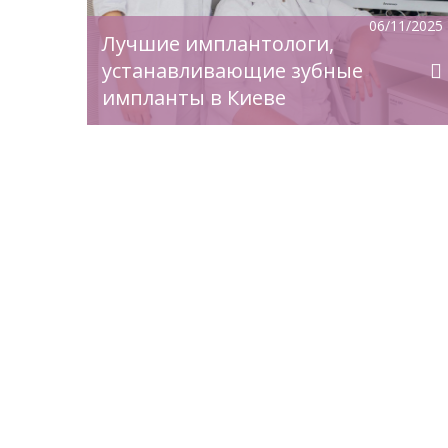
ве
т
06/11/2025
ие
Лучшие имплантологи,
люстно-
ботают
ия
устанавливающие зубные
ми и
импланты в Киеве
антатов
(Южная
ндовали