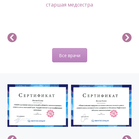
cтаршая медсестра
Все врачи