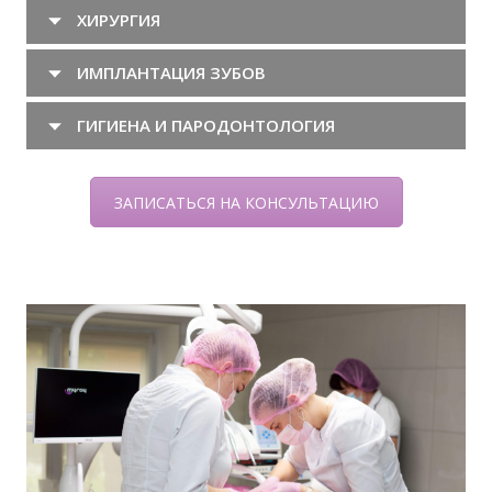
ХИРУРГИЯ
ИМПЛАНТАЦИЯ ЗУБОВ
ГИГИЕНА И ПАРОДОНТОЛОГИЯ
ЗАПИСАТЬСЯ НА КОНСУЛЬТАЦИЮ
Этапы атипичного удаления зуба мудрости
Все проходит безболезненно и с
минимальным дискомфортом! Удаление
зубов мудрости: классификация Удаление
зуба мудрости 1 уровня сложности
проводится при полном прорезывании