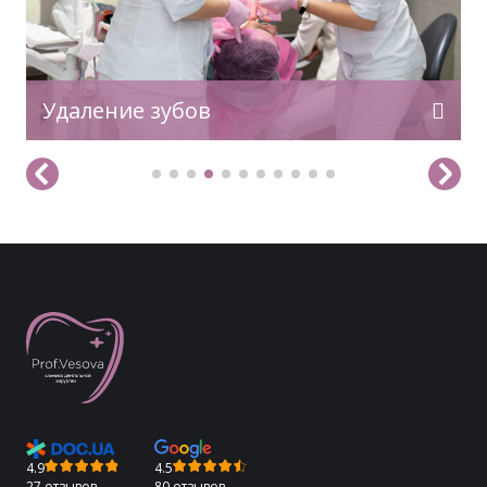
зуба без рассечения десневой ткани. Таким
образом, данную операцию можно
классифицировать как более простое
удаление зубов мудрости Сложное
удаление зубов мудрости Более сложным
Удаление зубов
хирургическим вмешательством является
атипичное удаление ретенированных […]
4.9
4.5
27 отзывов
80 отзывов