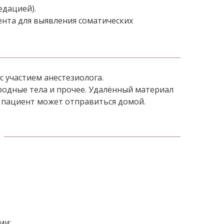
едацией).
нта для выявления соматических
 участием анестезиолога.
родные тела и прочее. Удалённый материал
я пациент может отправиться домой.
ми;