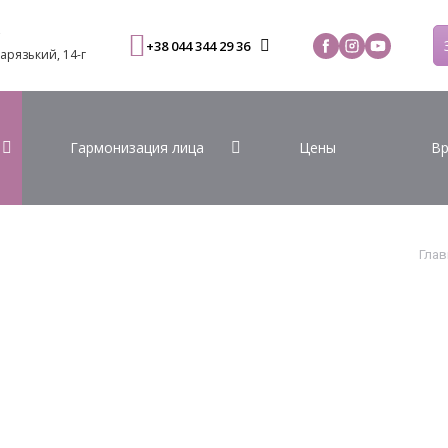
С
+38 044 344 29 36
Варязький, 14-г
Гармонизация лица
Цены
Вр
Глав