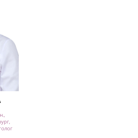
А
н.,
ург,
толог