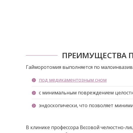
ПРЕИМУЩЕСТВА 
Гайморотомия выполняется по малоинвазив
под медикаментозным сном
с минимальным повреждением целостн
эндоскопически, что позволяет миним
В клинике профессора Вєсовой челюстно-ли