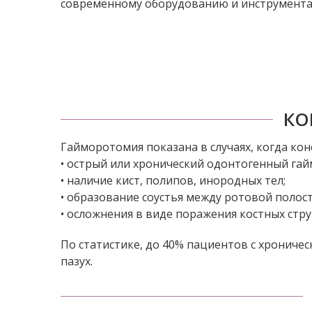
современному оборудованию и инструмент
КО
Гайморотомия показана в случаях, когда ко
• острый или хронический одонтогенный гай
• наличие кист, полипов, инородных тел;
• образование соустья между ротовой полос
• осложнения в виде поражения костных стру
По статистике, до 40% пациентов с хронич
пазух.