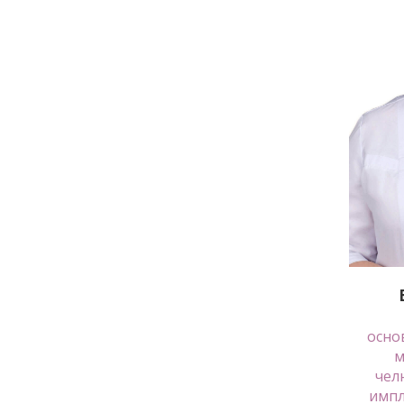
осно
ме
чел
импл