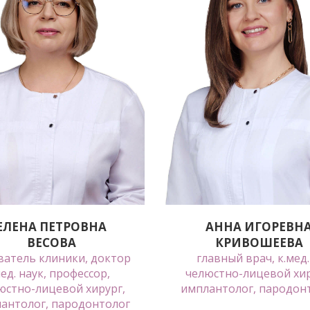
ЕЛЕНА ПЕТРОВНА
АННА ИГОРЕВН
ВЕСОВА
КРИВОШЕЕВА
ватель клиники, доктор
главный врач, к.мед.
д. наук, профессор,
челюстно-лицевой хир
юстно-лицевой хирург,
имплантолог, пародон
антолог, пародонтолог