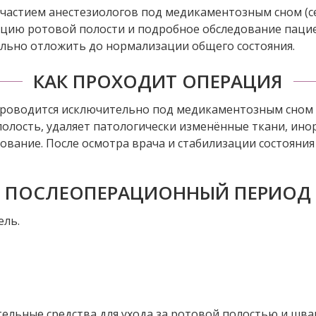
участием анестезиологов под медикаментозным сном (с
ацию ротовой полости и подробное обследование пацие
льно отложить до нормализации общего состояния.
КАК ПРОХОДИТ ОПЕРАЦИЯ
оводится исключительно под медикаментозным сном с
полость, удаляет патологически изменённые ткани, ино
дование. После осмотра врача и стабилизации состояни
ПОСЛЕОПЕРАЦИОННЫЙ ПЕРИОД
ель.
льные средства для ухода за ротовой полостью и шва