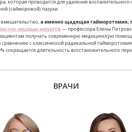
а, которая проводится для удаления воспалительного
ой (гайморовой) пазухи.
 вмешательство,
а именно щадящая гайморотомия, п
люстно-лицевых хирургов
— профессора Елены Петровн
пациентам получать современную медицинскую помощ
о сравнению с классической радикальной гайморотоми
0% сокращается длительность восстановительного пери
ВРАЧИ