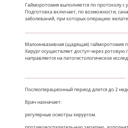
Гайморотомия выполняется по протоколу с 
Подготовка включает, по возможности, сан
заболеваний, при которых операцию желате
Малоинвазивная (щадящая) гайморотомия пр
Хирург осуществляет доступ через ротовую 
направляется на патогистологическое иссле
Послеоперационный период длится до 2 нед
Врач назначает:
регулярные осмотры хирургом.
противовоспалительную терапию, дополните