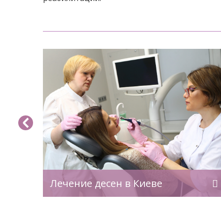
ргии
Шинирование зубов — эффективная
лагаем
стоматологическая процедура, котор
ечение
позволяет укрепить подвижные зубы
тики,
стабилизировать зубной ряд. Она
ального
применяется при пародонтите, посл
ту
травм, а также после ортодонтическо
ная
лечения. В клинике профессора Весов
ая на
шинирование проводится с
летнем
использованием современных
х
материалов и технологий, что
леваний
обеспечивает комфорт, а также
Лечение десен в Киеве
лению —
гарантирует надежный и
блемы.
долговременный результат. Для чег
сколько
нужно шинирование зубов Процедур