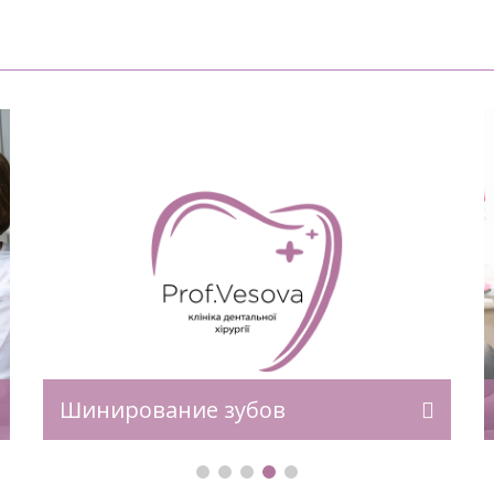
Симптомы пародонтита Пародонтит
ая
может проявляться следующими
 и
симптомами:​ При отсутствии
своевременного лечения симптомы
е
могут усугубляться, приводя к
го
осложнениям. Методики лечения
ой
пародонтита В Клинике дентальной
хирургии профессора Весовой
проводится комплексное лечение
пародонтита и других заболеваний
десен. Более чем 30-летний опыт,
Шинирование зубов
оборудование нового поколения и
о
авторские методики позволяют
а
облегчить состояние пациента уже