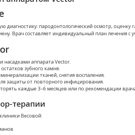
е
ю диагностику: пародонтологический осмотр, оценку г
ену. Врач составляет индивидуальный план лечения с у
or
 насадками аппарата Vector.
 остатков зубного камня.
еминерализации тканей, снятия воспаления.
для защиты от повторного инфицирования.
овторять каждые 3–6 месяцев или по рекомендации врача
тор-терапии
клиники Весовой:
манов