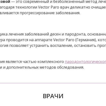
совой
— это современный и безболезненный метод лече
лагодаря технологии Vector Paro врач деликатно очищ
вливается прогрессирование заболевания.
ика лечения заболеваний десен и пародонта, основан
а проводится на аппарате Vector Paro (Германия), к
ология позволяет устранить воспаление, остановить пр
пия является частью комплексного
пародонтологическог
и и дополнительных методов обследования.
ВРАЧИ