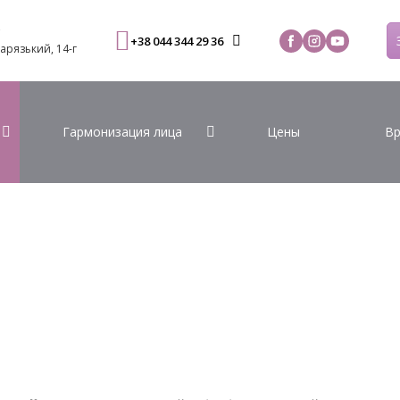
С
+38 044 344 29 36
Варязький, 14-г
Гармонизация лица
Цены
Вр