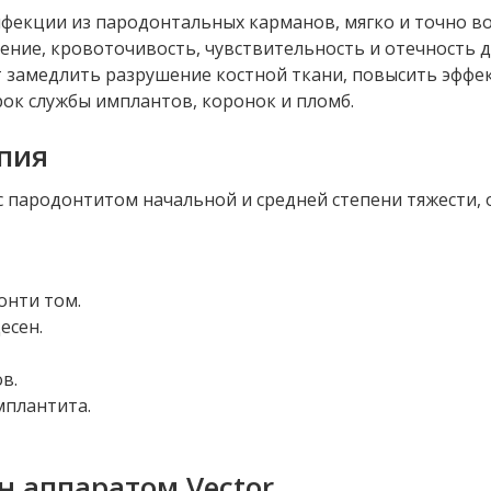
фекции из пародонтальных карманов, мягко и точно во
ние, кровоточивость, чувствительность и отечность де
т замедлить разрушение костной ткани, повысить эффе
рок службы имплантов, коронок и пломб.
апия
пародонтитом начальной и средней степени тяжести, о
онти том.
есен.
в.
мплантита.
н аппаратом Vector