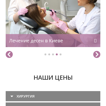
стабилизировать зубной ряд. Она
применяется при пародонтите, после
травм, а также после ортодонтического
лечения. В клинике профессора Весовой
шинирование проводится с
использованием современных материалов
и технологий, что обеспечивает комфорт, а
также гарантирует надежный и
Лечение десен в Киеве
долговременный результат. Для чего нужно
шинирование зубов Процедура
шинирования […]
НАШИ ЦЕНЫ
ХИРУРГИЯ