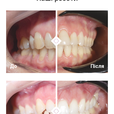
До
Після