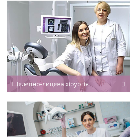
Щелепно-лицева хірургія