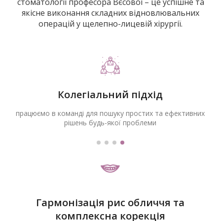
стоматології професора Вєсової – це успішне та
якісне виконання складних відновлювальних
операцій у щелепно-лицевій хірургії.
Експертне планування
і
індивідуальний підхід до випадку кожного пацієнта
Гармонізація рис обличчя та
комплексна корекція