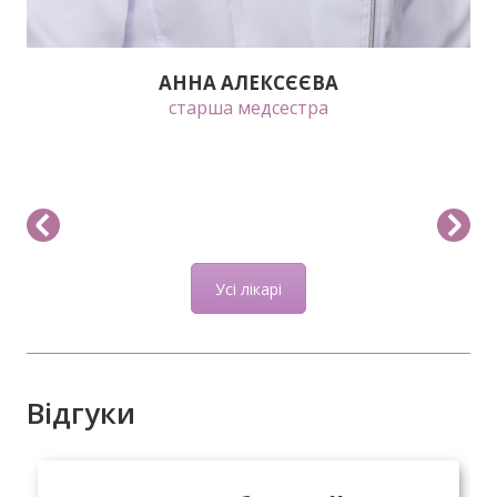
АННА АЛЕКСЄЄВА
старша медсестра
Усі лікарі
Відгуки
вадим катербурский