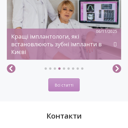
Нехай прийдешній рік дарує дива й
здійснення заповітного!З Новим Роком!
06/11/2025
Кращі імплантологи, які
встановлюють зубні імпланти в
Києві
Всі статті
Контакти