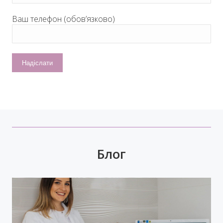
Ваш телефон (обов’язково)
Блог
У передноворічній метушні, коли купуються
подарунки, прикрашаються оселі, бажаємо
святкового настрою, гармонії, радості!