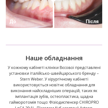
До
Після
Наше обладнання
У кожному кабінеті клініки Вєсової представлені
установки італійсько-швейцарського бренду –
Stern Weber. У хірургічному кабінеті
використовується новітнє обладнання для
виконання найскладніших операцій, таких як
імплантація зубів, остеопластика, щадна
гайморотомія тощо: Фізіодиспенсер CHIROPRO
L+CA 20:1L, П’єзотом Куб компанії Acteon,