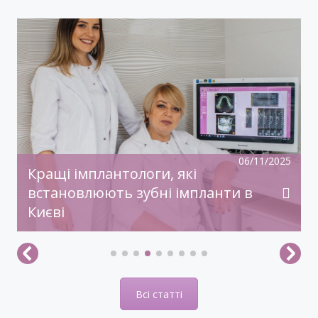
У передноворічній метушні, коли купуються
подарунки, прикрашаються оселі, бажаємо
святкового настрою, гармонії, радості!
Нехай прийдешній рік дарує дива й
здійснення заповітного!З Новим Роком!
06/11/2025
Кращі імплантологи, які
встановлюють зубні імпланти в
Києві
Всі статті