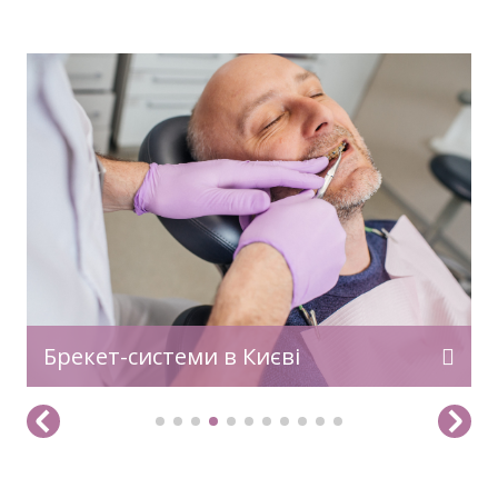
Капи за принципом дії Пластини Пластинка
– ще один різновид корегуючої конструкції
для зубів. Для виготовлення пластинки
використовується пластмаса і металевий
дріт. Виріб фіксується за допомогою гачків і
скоб. Тиск – по аналогії з брекетами і
капами – сприяє виправленню дефектів –
зміщення зубів і ширини піднебіння. Крім
цього пластинки допомагають
нормалізувати зростання щелепи і […]
Брекет-системи в Києві