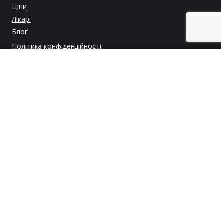
Ціни
Лікарі
Блог
Політика конфіденційності
Сертифікати та ліцензії
35000 ХІРУРГІЧНИХ ОПЕРАЦІЙ
98 % ПОКАЗНИК УСПІШНОСТІ ОПЕРАЦІЙ
36 РОКІВ ХІРУРГІЧНОГО ДОСВІДУ
Інформація, розміщена на цьому сайті, має виключно
інформаційний характер і не може використовуватися для
самостійного встановлення діагнозу, призначення або зміни
лікування
Ліцензія МОЗ України від 04.12.2014 Серія АЕ № 571712