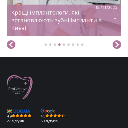
06/11/2025
Кращі імплантологи, які
встановлюють зубні імпланти в
Києві
4.9
4.5
27 відгуків
80 відгуків