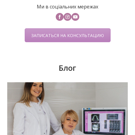
Ми в соціальних мережах
ЗАПИСАТЬСЯ НА КОНСУЛЬТАЦИЮ
Блог
У передноворічній метушні, коли купуються
подарунки, прикрашаються оселі, бажаємо
святкового настрою, гармонії, радості!
Нехай прийдешній рік дарує дива й
здійснення заповітного!З Новим Роком!