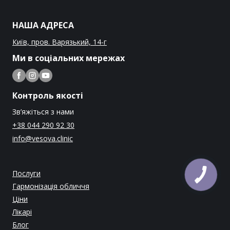
НАША АДРЕСА
Київ, пров. Варязький, 14-г
Ми в соціальних мережах
Контроль якості
Зв’яжіться з нами
+38 044 290 92 30
info@vesova.clinic
Послуги
Гармонізація обличчя
Ціни
Лікарі
Блог