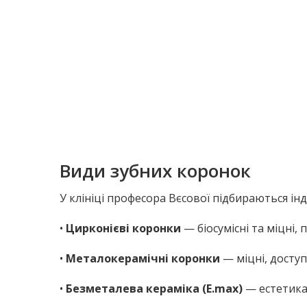
Види зубних коронок
У клініці професора Вєсової підбираються інд
•
Цирконієві коронки
— біосумісні та міцні, 
•
Металокерамічні коронки
— міцні, доступ
•
Безметалева кераміка (E.max)
— естетика 