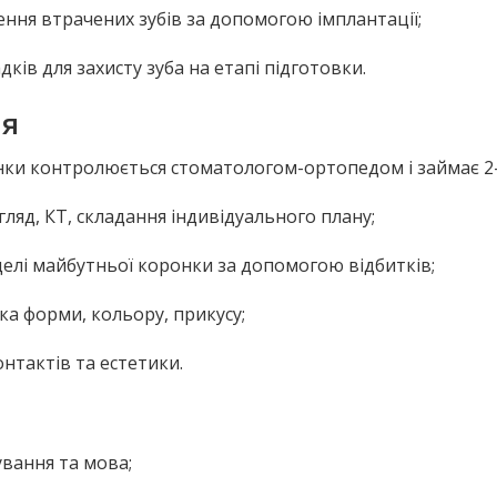
ння втрачених зубів за допомогою імплантації;
дків для захисту зуба на етапі підготовки.
ня
ки контролюється стоматологом-ортопедом і займає 2–
огляд, КТ, складання індивідуального плану;
делі майбутньої коронки за допомогою відбитків;
ка форми, кольору, прикусу;
онтактів та естетики.
вання та мова;