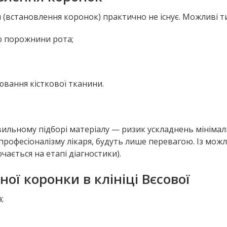
(встановлення коронок) практично не існує. Можливі т
бо порожнини рота;
ювання кісткової тканини.
авильному підборі матеріалу — ризик ускладнень мінімал
 професіоналізму лікаря, будуть лише перевагою. Із мож
ається на етапі діагностики).
ої коронки в клініці Вєсової
;