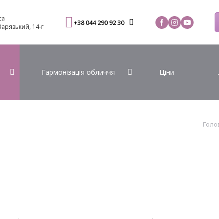
са
+38 044 290 92 30
 Варязький, 14-г
Гармонізація обличчя
Ціни
Голо