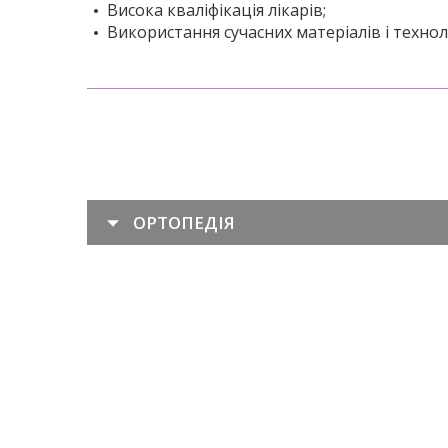
Висока кваліфікація лікарів;
Використання сучасних матеріалів і техн
ОРТОПЕДІЯ
— це
Сучасні зубні протези — це ефективн