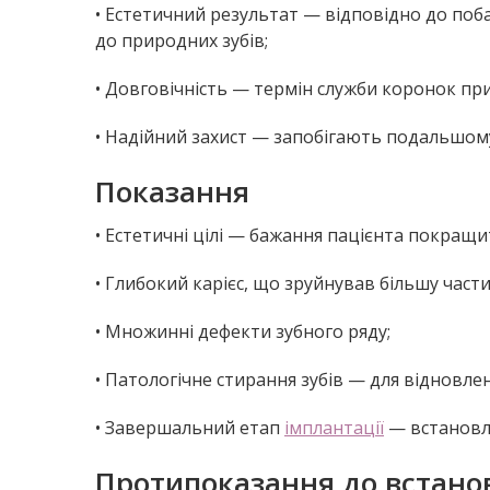
• Естетичний результат — відповідно до поб
до природних зубів;
• Довговічність — термін служби коронок при 
• Надійний захист — запобігають подальшом
Показання
• Естетичні цілі — бажання пацієнта покращи
• Глибокий карієс, що зруйнував більшу част
• Множинні дефекти зубного ряду;
• Патологічне стирання зубів — для відновлен
• Завершальний етап
імплантації
— встановле
Протипоказання до встано