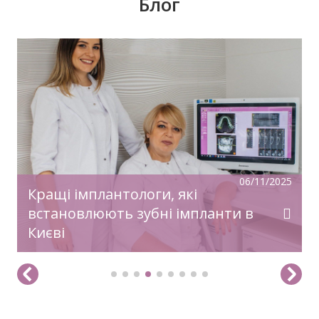
Блог
У передноворічній метушні, коли купуються
подарунки, прикрашаються оселі, бажаємо
святкового настрою, гармонії, радості!
Нехай прийдешній рік дарує дива й
здійснення заповітного!З Новим Роком!
06/11/2025
Кращі імплантологи, які
встановлюють зубні імпланти в
Києві