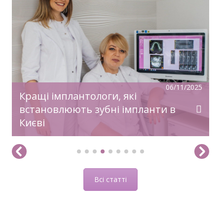
У передноворічній метушні, коли купуються
подарунки, прикрашаються оселі, бажаємо
святкового настрою, гармонії, радості!
Нехай прийдешній рік дарує дива й
здійснення заповітного!З Новим Роком!
06/11/2025
Кращі імплантологи, які
встановлюють зубні імпланти в
Києві
Всі статті