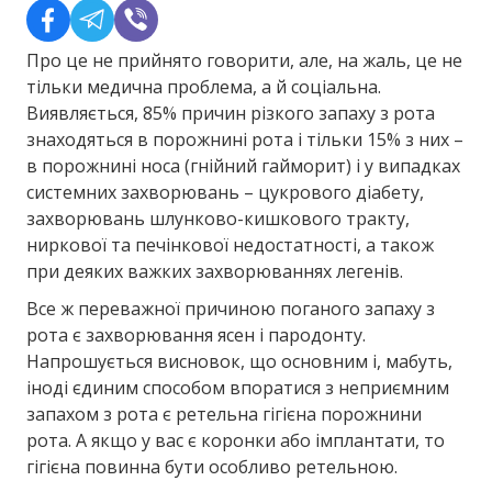
Про це не прийнято говорити, але, на жаль, це не
тільки медична проблема, а й соціальна.
Виявляється, 85% причин різкого запаху з рота
знаходяться в порожнині рота і тільки 15% з них –
в порожнині носа (гнійний гайморит) і у випадках
системних захворювань – цукрового діабету,
захворювань шлунково-кишкового тракту,
ниркової та печінкової недостатності, а також
при деяких важких захворюваннях легенів.
Все ж переважної причиною поганого запаху з
рота є захворювання ясен і пародонту.
Напрошується висновок, що основним і, мабуть,
іноді єдиним способом впоратися з неприємним
запахом з рота є ретельна гігієна порожнини
рота. А якщо у вас є коронки або імплантати, то
гігієна повинна бути особливо ретельною.