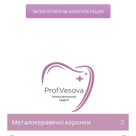
ЗАПИСАТИСЯ НА КОНСУЛЬТАЦІЮ
Сучасні зубні протези — це ефективне
рішення для відновлення втрачених зубів
та поліпшення якості життя. У Клініці
професора Вєсової ми проводимо
професійне протезування зубів усіх видів.
Ми пропонуємо індивідуальний підхід для
кожного пацієнта, використовуючи новітні
технології, цифрову діагностику та
матеріали преміум-класу. Наші протези не
тільки відновлюють функціональність, а й
дарують природну та естетичну усмішку.
Металокерамічні коронки
Види […]