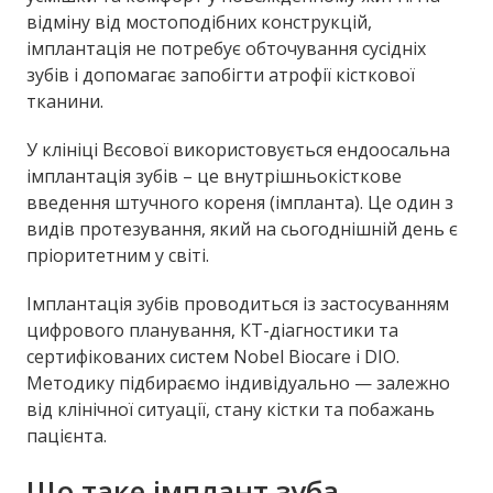
відміну від мостоподібних конструкцій,
імплантація не потребує обточування сусідніх
зубів і допомагає запобігти атрофії кісткової
тканини.
У клініці Вєсової використовується ендоосальна
імплантація зубів – це внутрішньокісткове
введення штучного кореня (імпланта). Це один з
видів протезування, який на сьогоднішній день є
пріоритетним у світі.
Імплантація зубів проводиться із застосуванням
цифрового планування, КТ-діагностики та
сертифікованих систем Nobel Biocare і DIO.
Методику підбираємо індивідуально — залежно
від клінічної ситуації, стану кістки та побажань
пацієнта.
Що таке імплант зуба