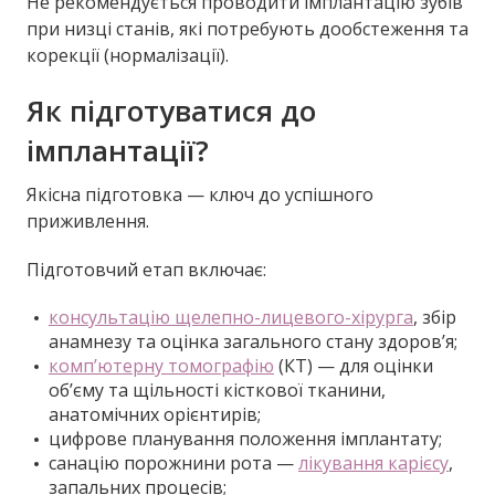
Не рекомендується проводити імплантацію зубів
при низці станів, які потребують дообстеження та
корекції (нормалізації).
Як підготуватися до
імплантації?
Якісна підготовка — ключ до успішного
приживлення.
Підготовчий етап включає:
консультацію щелепно-лицевого-хірурга
, збір
анамнезу та оцінка загального стану здоров’я;
комп’ютерну томографію
(КТ) — для оцінки
об’єму та щільності кісткової тканини,
анатомічних орієнтирів;
цифрове планування положення імплантату;
санацію порожнини рота —
лікування карієсу
,
запальних процесів;