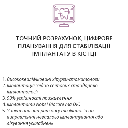
ТОЧНИЙ РОЗРАХУНОК, ЦИФРОВЕ
ПЛАНУВАННЯ ДЛЯ СТАБІЛІЗАЦІЇ
ІМПЛАНТАТУ В КІСТЦІ
Висококваліфіковані хірурги-стоматологи
Імплантація згідно світових стандартів
імплантології
99% успішності приживлення
Імплантати
Nobel
Biocare
та
DIO
Уникнення витрат часу та фінансі
в
на
виправлення невдалого імплантування або
лікування ускладнень