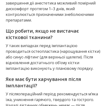
завершення дії анестетика можливий помірний
дискомфорт протягом 1–3 днів, який
контролюється призначеними знеболюючими
препаратами.
Що робити, якщо не вистачає
кісткової тканини?
У таких випадках перед імплантацією
проводиться остеопластика (нарощування кістки)
або синус-ліфтинг (для верхньої щелепи). Після
відновлення достатнього об’єму кістки
імплантацію виконують у плановому порядку.
Яке має бути харчування після
імплантації?
У післяопераційний період рекомендується м’яка
їжа, уникнення гарячого, твердого та гострого.
Надалі дієтичних обмежень немає — після