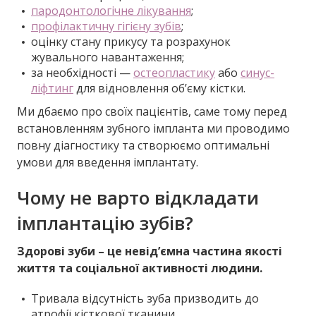
пародонтологічне лікування
;
профілактичну гігієну зубів
;
оцінку стану прикусу та розрахунок
жувального навантаження;
за необхідності —
остеопластику
або
синус-
ліфтинг
для відновлення об’єму кістки.
Ми дбаємо про своїх пацієнтів, саме тому перед
встановленням зубного імпланта ми проводимо
повну діагностику та створюємо оптимальні
умови для введення імплантату.
Чому не варто відкладати
імплантацію зубів?
Здорові зуби – це невід’ємна частина якості
життя та соціальної активності людини.
Тривала відсутність зуба призводить до
атрофії кісткової тканини.