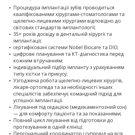
Процедура імплантації зубів проводиться
кваліфікованими хірургами-стоматологами та
щелепно-лицевими хірургами відповідно до
світових стандартів імплантології;
35+ років досвіду в дентальній хірургії та
імплантації;
сертифіковані системи Nobel Biocare та DIO;
цифрове планування та КТ-діагностика перед
кожним втручанням;
індивідуальний підбір імпланту з урахуванням
типу кістки та прикусу;
Узгоджена робота щелепно-лицевих хірургів,
лікаря-ортопеда та за необхідності інших
спеціалістів забезпечує командний підхід для
успішної імплантації.
Лікування під седацією (медикаментозний сон)
— для комфорту пацієнта та за показаннями;
Повний цикл лікування від підготовки до
протезування в одній клініці;
Персональний координатор і супровід на всіх