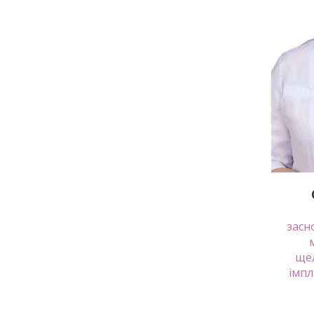
засн
щел
імпл