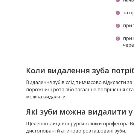
за о
при 
при 
чере
Коли видалення зуба потрі
Видалення зубів слід тимчасово відкласти за
порожнині рота або загальне погіршення стан
можна видаляти.
Які зуби можна видалити у 
Щелепно-лицеві хірурги клініки професора Вє
дистоповані й атипово розташовані зуби.