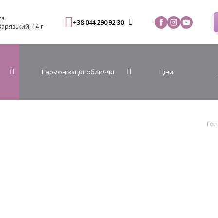
са
+38 044 290 92 30
 Варязький, 14-г
Гармонізація обличчя
Ціни
Гол