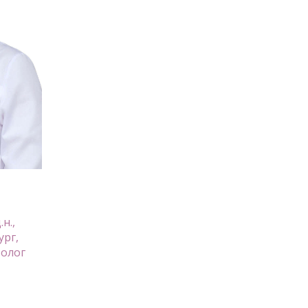
н.,
ург,
толог