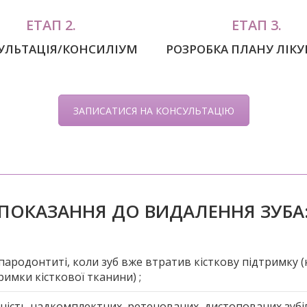
ЕТАП 2.
ЕТАП 3.
УЛЬТАЦІЯ/КОНСИЛІУМ
РОЗРОБКА ПЛАНУ ЛІК
ЗАПИСАТИСЯ НА КОНСУЛЬТАЦІЮ
ПОКАЗАННЯ ДО ВИДАЛЕННЯ ЗУБА
пародонтиті, коли зуб вже втратив кісткову підтримку 
римки кісткової тканини) ;
ність надкомплектних, ретенованих, дистопованих зубі