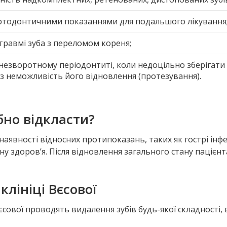
ртодонтичними показаннями для подальшого лікування
травмі зуба з переломом кореня;
незворотному періодонтиті, коли недоцільно зберігати 
з неможливість його відновлення (протезування).
бно відкласти?
 наявності відносних протипоказань, таких як гострі ін
у здоров’я. Після відновлення загального стану пацієнта
клініці Вєсової
сової проводять видалення зубів будь-якої складності,