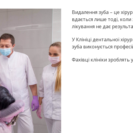
Видалення зуба – це хірур
вдається лише тоді, коли
лікування не дає результа
У Клініці дентальної хіру
зуба виконується професій
Фахівці клініки зроблять 