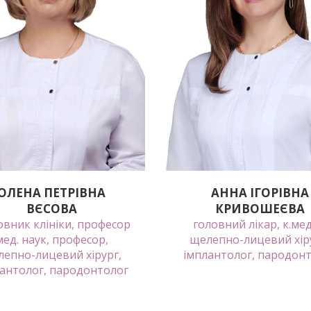
ОЛЕНА ПЕТРІВНА
АННА ІГОРІВНА
ВЄСОВА
КРИВОШЕЄВА
овник клініки, професор
головний лікар, к.мед.
мед. наук, професор,
щелепно-лицевий хір
епно-лицевий хірург,
імплантолог, пародон
антолог, пародонтолог