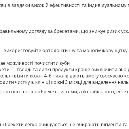
ісяців завдяки високій ефективності та індивідуальному 
правильному догляду за брекетами, що знижує ризик уск
 — використовуйте ортодонтичну та монопучкову щітку, 
ає можливості почистити зуби;
ети — тверді та липкі продукти краще виключити або 
льні візити кожні 4–6 тижнів дають змогу своєчасно ко
дити чистку в клініці кожні 3 місяці для видалення наль
ртного носіння брекет-системи, а й стабільного, есте
хні брекети легко очищуються, не вбирають пігменти т