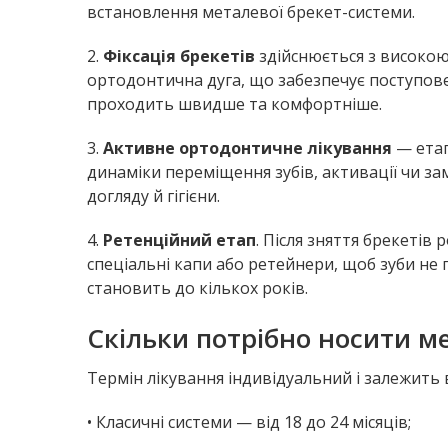
встановлення металевої брекет-системи.
2.
Фіксація брекетів
здійснюється з високою 
ортодонтична дуга, що забезпечує поступове
проходить швидше та комфортніше.
3.
Активне ортодонтичне лікування
— етап
динаміки переміщення зубів, активації чи з
догляду й гігієни.
4.
Ретенційний етап
. Після зняття брекетів
спеціальні капи або ретейнери, щоб зуби не 
становить до кількох років.
Скільки потрібно носити м
Термін лікування індивідуальний і залежить 
• Класичні системи — від 18 до 24 місяців;