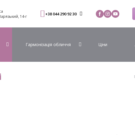
са
+38 044 290 92 30
 Варязький, 14-г
Гармонізація обличчя
Ціни
і