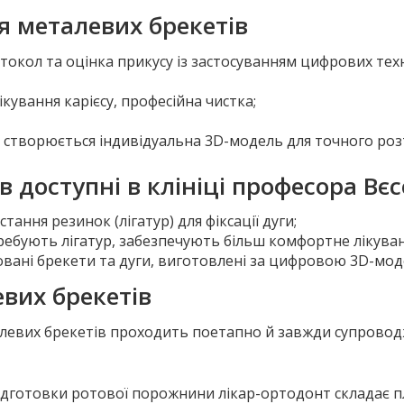
я металевих брекетів
отокол та оцінка прикусу із застосуванням цифрових тех
 лікування карієсу, професійна чистка;
nia створюється індивідуальна 3D-модель для точного ро
в доступні в клініці професора Вєс
ання резинок (лігатур) для фіксації дуги;
ебують лігатур, забезпечують більш комфортне лікуван
овані брекети та дуги, виготовлені за цифровою 3D-моде
вих брекетів
евих брекетів проходить поетапно й завжди супровод
ї підготовки ротової порожнини лікар-ортодонт складає 