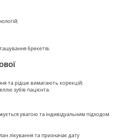
нологій;
зташування брекетів.
ової
ня та рідше вимагають корекцій;
ллю зубів пацієнта.
жується увагою та індивідуальним підходом
план лікування та призначає дату