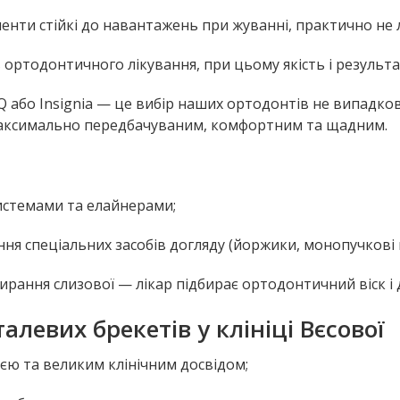
менти стійкі до навантажень при жуванні, практично не 
ів ортодонтичного лікування, при цьому якість і результ
або Insignia — це вибір наших ортодонтів не випадков
максимально передбачуваним, комфортним та щадним.
истемами та елайнерами;
ння спеціальних засобів догляду (йоржики, монопучкові
ання слизової — лікар підбирає ортодонтичний віск і д
левих брекетів у клініці Вєсової
єю та великим клінічним досвідом;