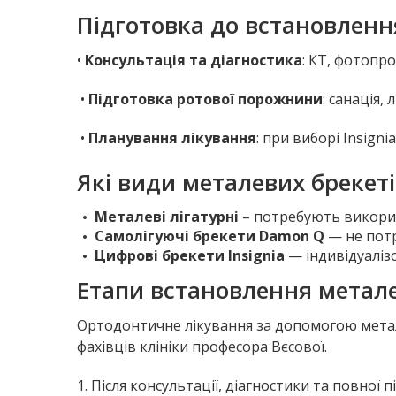
Підготовка до встановленн
•
Консультація та діагностика
: КТ, фотопр
•
Підготовка ротової порожнини
: санація,
•
Планування лікування
: при виборі Insig
Які види металевих брекеті
Металеві лігатурні
– потребують використ
Самолігуючі брекети Damon Q
— не потр
Цифрові брекети Insignia
— індивідуаліз
Етапи встановлення метале
Ортодонтичне лікування за допомогою метал
фахівців клініки професора Вєсової.
1. Після консультації, діагностики та повно