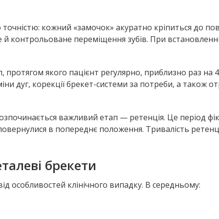
точністю: кожний «замочок» акуратно кріпиться до пове
 й контрольоване переміщення зубів. При встановленні
, протягом якого пацієнт регулярно, приблизно раз на 
аміни дуг, корекції брекет-системи за потреби, а тако
 розпочинається важливий етап — ретенція. Це період фік
повернулися в попереднє положення. Тривалість ретенці
еталеві брекети
від особливостей клінічного випадку. В середньому: