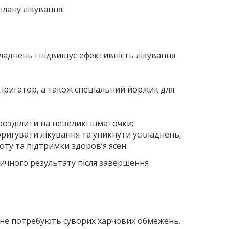
плану лікування.
ладнень і підвищує ефективність лікування.
іригатор, а також спеціальний йоржик для
розділити на невеликі шматочки;
ригувати лікування та уникнути ускладнень;
оту та підтримки здоров’я ясен.
тичного результату після завершення
а не потребують суворих харчових обмежень.