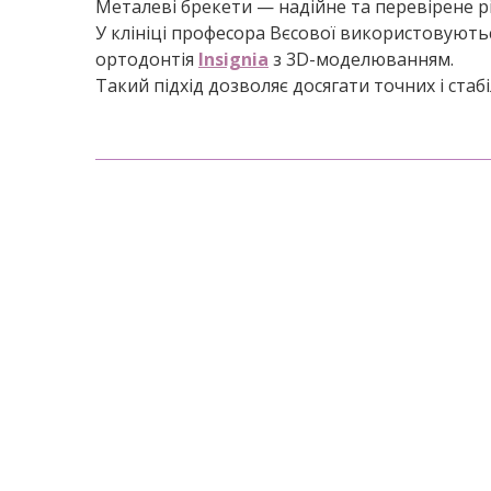
Металеві брекети — надійне та перевірене рі
У клініці професора Вєсової використовуютьс
ортодонтія
Insignia
з 3D-моделюванням.
Такий підхід дозволяє досягати точних і ста