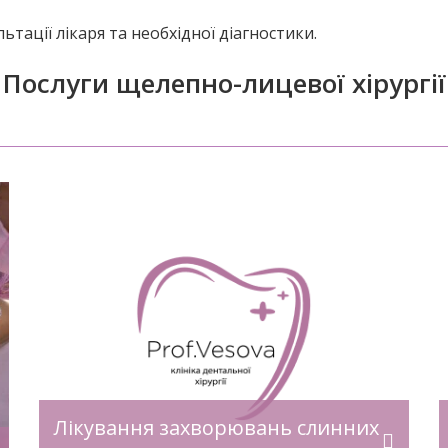
ьтації лікаря та необхідної діагностики.
Послуги щелепно-лицевої хірургії
а
Доброякісні новоутворення порожнини
ти
рота — це пухлини, які виникають
через різні чинники, а саме, через
и
хронічне травмування, вплив
я,
шкідливих факторів, хімічних речовин
та ін. Зазвичай вони ростуть повільно,
не спричиняють болю та довгий час
залишаються непоміченими. Пацієнти
звертаються до лікаря з даною
проблемою лише з відчуттям
Лікування захворювань слинних
х
дискомфорту або від порушення