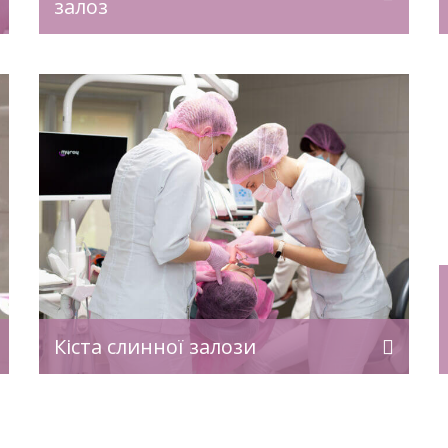
залоз
ня
естетичного вигляду через виникнення
новоутворення. […]
е
Консультація професора з хірургічної та
щелепно-лицевої хірургії (стоматології)
у Києві — це експертний прийом для
ся
діагностики та планування лікування
складних стоматологічних випадків.
Вона дозволяє отримати точний
діагноз, оцінку ризиків та
ст
індивідуальний план лікування з
прогнозом результату. У Клініці
дентальної хірургії професора Вєсової
консультацію проводить засновниця
Кіста слинної залози
клініки, доктор медичних наук,
професор, щелепно-лицевий хірург,
імплантолог — Вєсова […]