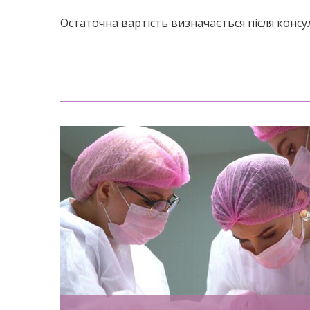
Остаточна вартість визначається після консул
нне
Захворювання слинних залоз — груп
м або
патологій, які можуть суттєво вплива
якого
на здоров’я ротової порожнини та
ти кісту
загальне самопочуття пацієнта. Вон
і
порушують нормальне слиновиділенн
я. Види
ускладнюють ковтання, мовлення,
леп
споживання їжі, а також можуть
 та
спричиняти біль, набряки та зміну
з зубами
смакових відчуттів. Слинні залози —
ають
група секреторних органів, що
уальні,
відповідають за вироблення слини. Ї