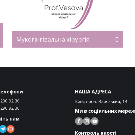
ь
ся
ся
ує
Мукогінгівальна хірургія
телефони
НАША АДРЕСА
 290 92 30
Київ, пров. Варязький, 14-г
 290 92 30
Ми в соціальних мере
іть нам
Контроль якості