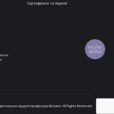
Сертифікати та ліцензії
КНОПКА
ЗВ'ЯЗКУ
е може
ни
дентальної хірургії професора Вєсової. All Rights Reserved