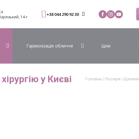
са
+38 044 290 92 30
 Варязький, 14-г
Гармонізація обличчя
Ціни
хірургію у Києві
Головна
/
Послуги
/
Щелепно