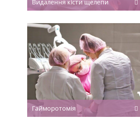
Видалення кісти щелепи
ьні.
функціонування має ключове значен
ої кісти
для початкового […]
]
чна
Кіста слинної залози — це доброякісн
 для
утворення, яке виникає внаслідок
торонніх
закупорки вивідної протоки слинної
із
залози. Такі кісти можуть утворювати
пазухи.
як у малих, так і в великих слинних
еративне
залозах. У клініці професора Вєсової
ротомія,
проводиться малоінвазивне та
без
ефективне видалення ретенційних кі
кація
малих слинних залоз з мінімальним
офесора
дискомфортом для пацієнта.
ндидата
Ретенційна кіста — це доброякісне
Гайморотомія
вни
утворення, яке виникає […]
єнтам