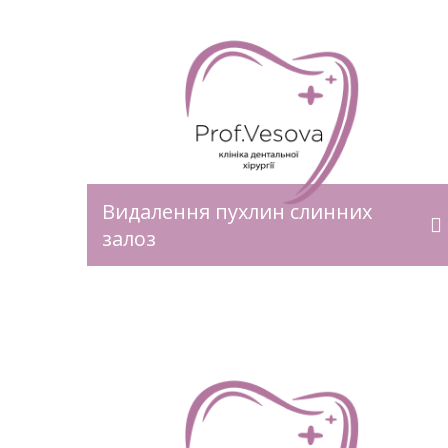
ДЕТАЛЬНІШЕ>>
Видалення пухлин слинних
залоз
ерйозна
У нормі шийка і корінь зуба щільно
 для
закриті яснами, яка в свою чергу має
дить до
щільну структуру та світло-рожевий
. Все
колір. Але коли відбувається
 і,
розм’якшення та зменшення обсягу,