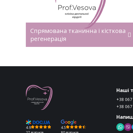
деться
звичайно стоматологи діагностуют
ираз
рецесію ясен. Під час рецесії оголюєть
нок
шийка зуба, а в більш складних
мована
випадках – і корінь зуба. Підвищуєть
ція –
ризик утворення карієсу кореня, турб
Спрямована тканинна і кісткова
вити
підвищена чутливість, але […]
регенерація
тові
Наші 
+38 067
+38 067
Напиш
4.9
4.5
27 відгуків
80 відгуків