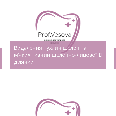
У своїй повсякденній практиці
щелепно-лицеві хірурги займаються
лікуванням різноманітних захворювань
щелеп. Розділяють кілька груп
захворювань щелепи: Джерелом
проблеми, як правило, є хворі зуби.
Береться до уваги також спадковість,
травми, хронічні ЛОР-захворювання.
Видалення пухлин щелеп та
Методами профілактики є гігієна,
своєчасне лікування зубів, прийом
м’яких тканин щелепно-лицевої
кальцію, вітамінів, відсутність
ділянки
шкідливих звичок та обов’язковий
огляд у стоматолога раз на шість
місяців. Лідерами серед […]