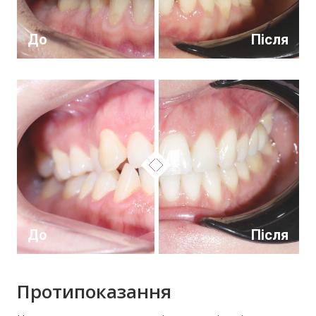
До
Після
До
Після
Протипоказання