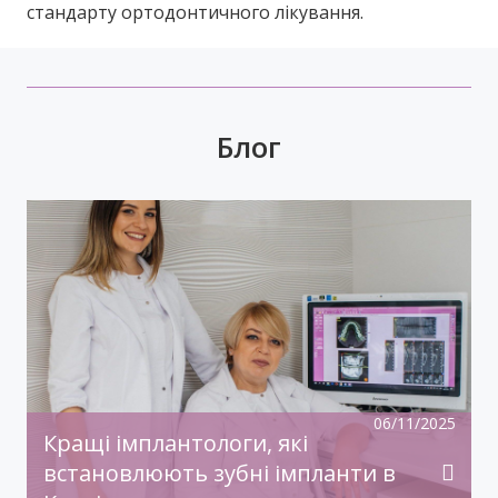
стандарту ортодонтичного лікування.
Блог
У передноворічній метушні, коли купуються
подарунки, прикрашаються оселі, бажаємо
святкового настрою, гармонії, радості!
Нехай прийдешній рік дарує дива й
здійснення заповітного!З Новим Роком!
06/11/2025
Кращі імплантологи, які
встановлюють зубні імпланти в