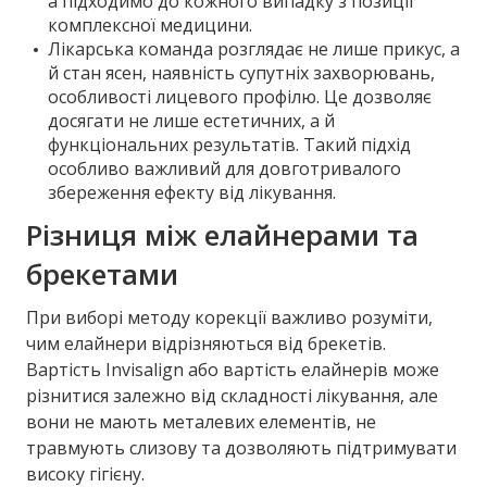
а підходимо до кожного випадку з позиції
комплексної медицини.
Лікарська команда розглядає не лише прикус, а
й стан ясен, наявність супутніх захворювань,
особливості лицевого профілю. Це дозволяє
досягати не лише естетичних, а й
функціональних результатів. Такий підхід
особливо важливий для довготривалого
збереження ефекту від лікування.
Різниця між елайнерами та
брекетами
При виборі методу корекції важливо розуміти,
чим елайнери відрізняються від брекетів.
Вартість Invisalign або вартість елайнерів може
різнитися залежно від складності лікування, але
вони не мають металевих елементів, не
травмують слизову та дозволяють підтримувати
високу гігієну.