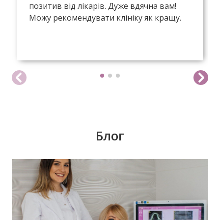
позитив від лікарів. Дуже вдячна вам!
Можу рекомендувати клініку як кращу.
Блог
У передноворічній метушні, коли купуються
подарунки, прикрашаються оселі, бажаємо
святкового настрою, гармонії, радості!
Нехай прийдешній рік дарує дива й