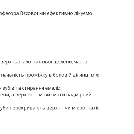
рофесора Вєсової ми ефективно лікуємо
я верхньої або нижньої щелепи, часто
 наявність проміжку в боковій ділянці між
убів та стирання емалі.;
лепи, а верхня — може мати надмірний
уби перекривають верхні; чи мікрогнатія