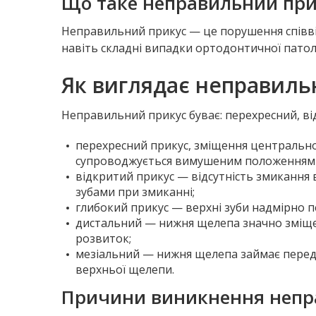
Що таке неправильний при
Неправильний прикус — це порушення співвід
навіть складні випадки ортодонтичної патол
Як виглядає неправиль
Неправильний прикус буває: перехресний, ві
перехресний прикус, зміщення центральної 
супроводжується вимушеним положенням 
відкритий прикус — відсутність змикання ве
зубами при змиканні;
глибокий прикус — верхні зуби надмірно 
дистальний — нижня щелепа значно зміщен
розвиток;
мезіальний — нижня щелепа займає передн
верхньої щелепи.
Причини виникнення непр