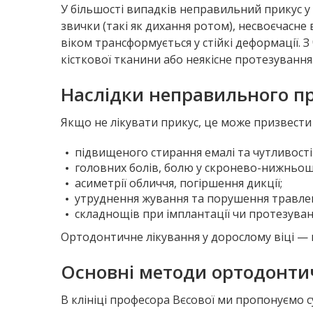
У більшості випадків неправильний прикус у
звички (такі як дихання ротом), несвоєчасне
віком трансформується у стійкі деформації. 
кісткової тканини або неякісне протезування
Наслідки неправильного пр
Якщо не лікувати прикус, це може призвести 
підвищеного стирання емалі та чутливості 
головних болів, болю у скронево-нижньощ
асиметрії обличчя, погіршення дикції;
утруднення жування та порушення травле
складнощів при імплантації чи протезуван
Ортодонтичне лікування у дорослому віці — ц
Основні методи ортодонти
В клініці професора Вєсової ми пропонуємо с