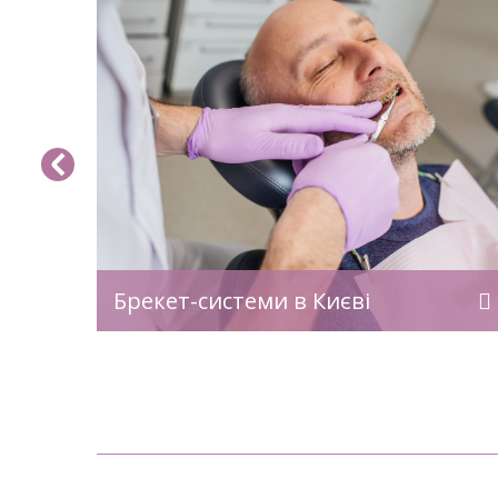
мна
Сплануйте свій індивідуальний
 яка
результат та час!
мків
го зуба,
стійному
упово
и їх і
ус.
льний
стетики,
а Вєсової
ів
Брекет-системи в Києві