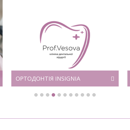
Капи за принципом дії Пластини
Пластинка – ще один різновид
корегуючої конструкції для зубів. Для
виготовлення пластинки
використовується пластмаса і
металевий дріт. Виріб фіксується за
допомогою гачків і скоб. Тиск – по
аналогії з брекетами і капами – сприяє
виправленню дефектів – зміщення зубів
і ширини піднебіння. Крім цього
пластинки допомагають нормалізувати
ОРТОДОНТІЯ INSIGNIA
зростання щелепи і […]