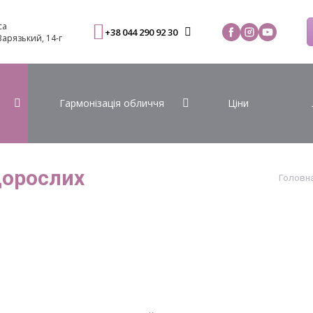
са
+38 044 290 92 30
 Варязький, 14-г
Гармонізація обличчя
Ціни
дорослих
Головн