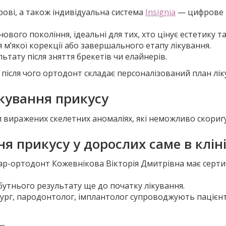
фірові, а також індивідуальна система
Insignia
— цифрове 
ового покоління, ідеальні для тих, хто цінує естетику т
м’якої корекції або завершального етапу лікування.
льтату після зняття брекетів чи елайнерів.
після чого ортодонт складає персоналізований план лік
ікування прикусу
ри виражених скелетних аномаліях, які неможливо скор
я прикусу у дорослих саме в кліні
р-ортодонт Кожевнікова Вікторія Дмитрівна має сертифік
тнього результату ще до початку лікування.
рург, пародонтолог, імплантолог супроводжують пацієнт