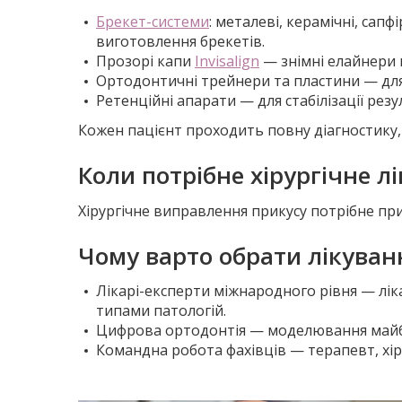
Брекет-системи
: металеві, керамічні, сап
виготовлення брекетів.
Прозорі капи
Invisalign
— знімні елайнери н
Ортодонтичні трейнери та пластини — для 
Ретенційні апарати — для стабілізації резу
Кожен пацієнт проходить повну діагностику, 
Коли потрібне хірургічне л
Хірургічне виправлення прикусу потрібне п
Чому варто обрати лікуванн
Лікарі-експерти міжнародного рівня — ліка
типами патологій.
Цифрова ортодонтія — моделювання майбу
Командна робота фахівців — терапевт, хі