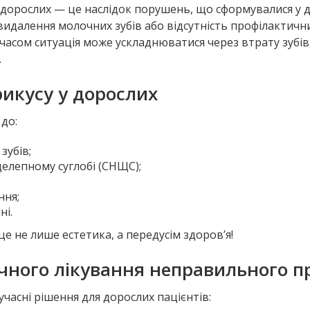
 дорослих — це наслідок порушень, що сформувалися у д
 видалення молочних зубів або відсутність профілактичн
З часом ситуація може ускладнюватися через втрату зубі
.
икусу у дорослих
до:
зубів;
елепному суглобі (СНЩС);
ння;
ні.
е не лише естетика, а передусім здоров’я!
чного лікування неправильного пр
учасні рішення для дорослих пацієнтів: