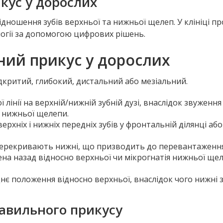
кус у дорослих
ношення зубів верхньої та нижньої щелеп. У клініці п
огії за допомогою цифрових рішень.
ний прикус у дорослих
дкритий, глибокий, дистальний або мезіальний.
лінії на верхній/нижній зубній дузі, внаслідок звуженн
нижньої щелепи.
рхніх і нижніх передніх зубів у фронтальній ділянці або
перекривають нижні, що призводить до перевантаження з
а назад відносно верхньої чи мікрогнатія нижньої ще
є положення відносно верхньої, внаслідок чого нижні з
авильного прикусу