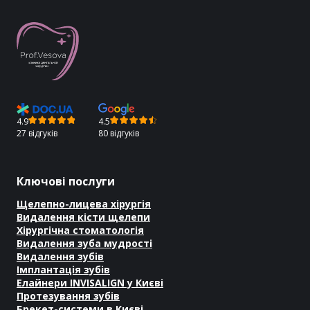
4.9
4.5
27 відгуків
80 відгуків
Ключові послуги
Щелепно-лицева хірургія
Видалення кісти щелепи
Хірургічна стоматологія
Видалення зуба мудрості
Видалення зубів
Імплантація зубів
Елайнери INVISALIGN у Києві
Протезування зубів
Брекет-системи в Києві