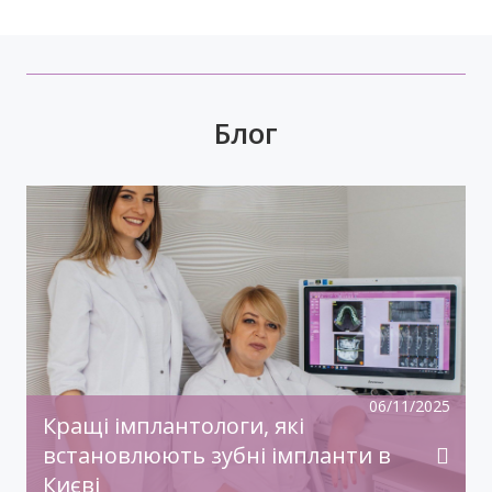
Блог
У передноворічній метушні, коли купуються
подарунки, прикрашаються оселі, бажаємо
святкового настрою, гармонії, радості!
Нехай прийдешній рік дарує дива й
здійснення заповітного!З Новим Роком!
06/11/2025
Кращі імплантологи, які
встановлюють зубні імпланти в
Києві