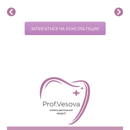
ЗАПИСАТИСЯ НА КОНСУЛЬТАЦІЮ
Капи за принципом дії Пластини Пластинка
– ще один різновид корегуючої конструкції
для зубів. Для виготовлення пластинки
використовується пластмаса і металевий
дріт. Виріб фіксується за допомогою гачків і
скоб. Тиск – по аналогії з брекетами і
капами – сприяє виправленню дефектів –
зміщення зубів і ширини піднебіння. Крім
цього пластинки допомагають
нормалізувати зростання щелепи і […]