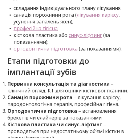
складання індивідуального плану лікування.
санація порожнини рота (
лікування карієсу
,
усунення запалень ясен);
професійна гігієна
;
кісткова пластика або
синус-ліфтинг
(за
показаннями);
ортодонтична підготовка
(за показаннями).
Етапи підготовки до
імплантації зубів
Первинна консультація та діагностика
–
клінічний огляд, КТ для оцінки кісткової тканини.
Санація порожнини рота
– лікування карієсу,
пародонтологічна терапія, професійна гігієна.
Ортодонтична підготовка
– встановлення
брекетів чи елайнерів за показаннями.
Кісткова пластика чи синус-ліфтинг
–
проводяться при недостатньому об’ємі кістки в