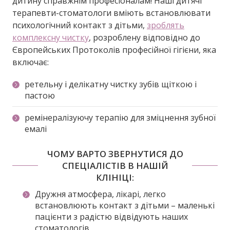
дитину справжнім професіоналам! Наші дитячі
терапевти-стоматологи вміють встановлювати
психологічний контакт з дітьми,
зроблять
комплексну чистку
, розроблену відповідно до
Європейських Протоколів професійної гігієни, яка
включає:
ретельну і делікатну чистку зубів щіткою і
пастою
ремінералізуючу терапію для зміцнення зубної
емалі
ЧОМУ ВАРТО ЗВЕРНУТИСЯ ДО
СПЕЦІАЛІСТІВ В НАШІЙ
КЛІНІЦІ:
Дружня атмосфера, лікарі, легко
встановлюють контакт з дітьми – маленькі
пацієнти з радістю відвідують наших
стоматологів