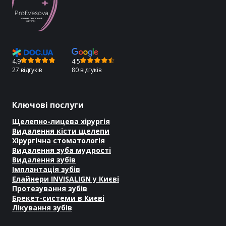
4.9
4.5
27 відгуків
80 відгуків
Ключові послуги
Щелепно-лицева хірургія
Видалення кісти щелепи
Хірургічна стоматологія
Видалення зуба мудрості
Видалення зубів
Імплантація зубів
Елайнери INVISALIGN у Києві
Протезування зубів
Брекет-системи в Києві
Лікування зубів