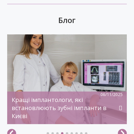
Блог
У передноворічній метушні, коли купуються
подарунки, прикрашаються оселі, бажаємо
святкового настрою, гармонії, радості!
Нехай прийдешній рік дарує дива й
здійснення заповітного!З Новим Роком!
06/11/2025
Кращі імплантологи, які
встановлюють зубні імпланти в
Києві