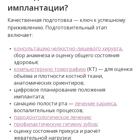
имплантации?
Качественная подготовка — ключ к успешному
приживлению. Подготовительный этап
включает:
консультацию челюстно-лицевого хирурга
,
сбор анамнеза и оценку общего состояния
здоровья;
компьютерную томографию
(КТ) — для оценки
объёма и плотности костной ткани,
анатомических ориентиров;
цифровое планирование положения
имплантата;
санацию полости рта —
лечение кариеса
,
воспалительных процессов;
пародонтологическое лечение
;
профилактическую гигиену зубов
;
оценку состояния прикуса и расчёт
жевательной нагрузки;