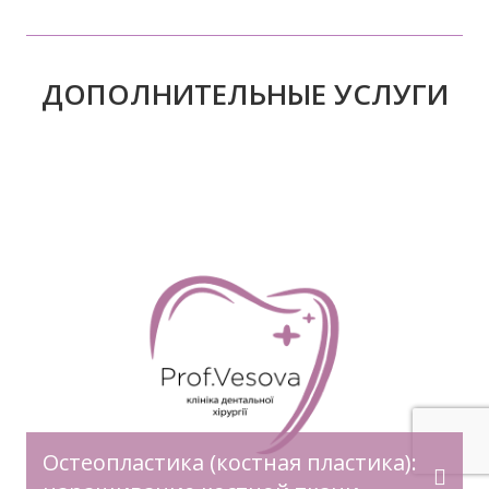
ДОПОЛНИТЕЛЬНЫЕ УСЛУГИ
Одномоментная имплантация — это
инновационная технология
восстановления зубного ряда, которая
позволяет установить имплантат сразу
после удаления зуба, восстановить
жевательную функцию, эстетику улыбки и
качество жизни. В каких случаях показана
одномоментная имплантация • зуб
подлежит удалению, но окружающая
костная ткань не подверглась
Остеопластика (костная пластика):
значительной атрофии; • отсутствуют