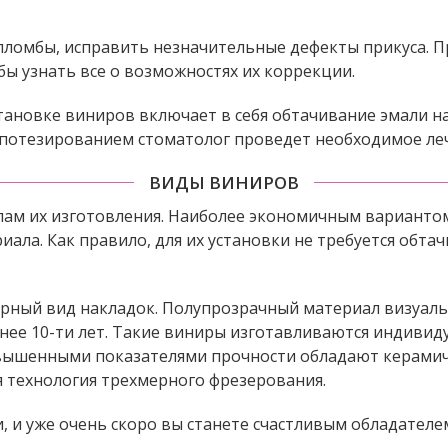
ломбы, исправить незначительные дефекты прикуса. П
бы узнать все о возможностях их коррекции.
тановке виниров включает в себя обтачивание эмали н
опотезированием стоматолог проведет необходимое ле
ВИДЫ ВИНИРОВ
ам их изготовления. Наиболее экономичным варианто
ала. Как правило, для их установки не требуется обта
ярный вид накладок. Полупрозрачный материал визуаль
нее 10-ти лет. Такие виниры изготавливаются индивиду
овышенными показателями прочности обладают керамич
я технология трехмерного фрезерования.
 и уже очень скоро вы станете счастливым обладателе