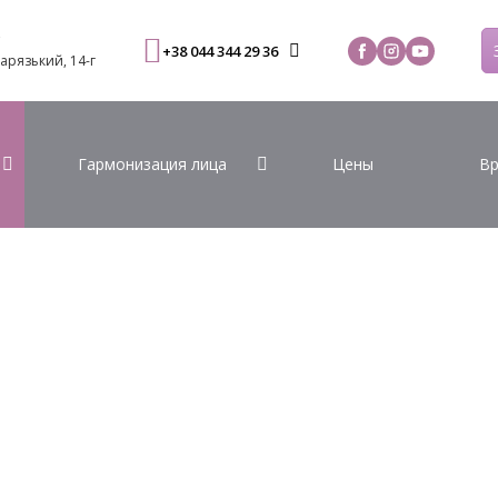
С
+38 044 344 29 36
Варязький, 14-г
Гармонизация лица
Цены
Вр