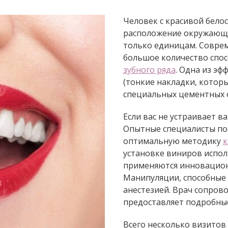
Человек с красивой бело
расположение окружающи
только единицам. Совре
большое количество спо
зубного ряда
. Одна из э
(тонкие накладки, котор
специальных цементных с
Если вас не устраивает в
Опытные специалисты пос
оптимальную методику
к
установке виниров испол
применяются инновацион
Манипуляции, способные 
анестезией. Врач сопрово
предоставляет подробные
Всего несколько визитов 