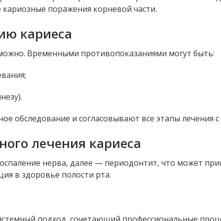
е кариозные поражения корневой части.
ию кариеса
зможно. Временными противопоказаниями могут быть:
евания;
незу).
ое обследование и согласовывают все этапы лечения с
ного лечения кариеса
воспаление нерва, далее — периодонтит, что может при
ия в здоровье полости рта.
системный подход, сочетающий профессиональные проц