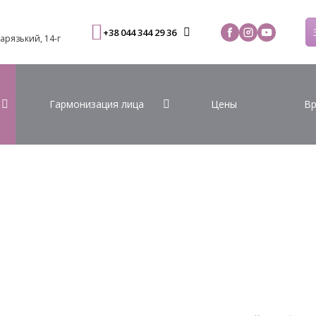
С
+38 044 344 29 36
Варязький, 14-г
Гармонизация лица
Цены
Вр