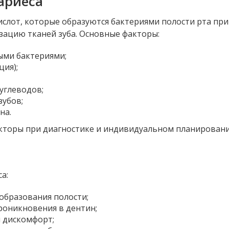
ариеса
кислот, которые образуются бактериями полости рта пр
ацию тканей зуба. Основные факторы:
ыми бактериями;
ия);
углеводов;
зубов;
на.
акторы при диагностике и индивидуальном планирован
а:
образования полости;
роникновения в дентин;
 дискомфорт;