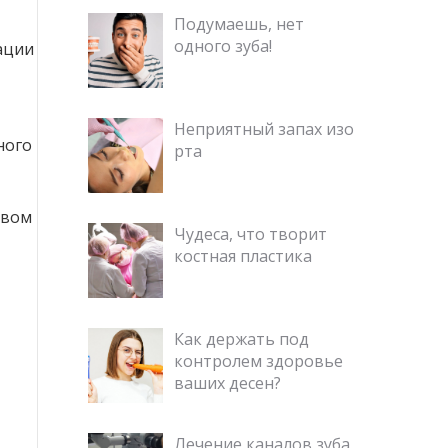
Подумаешь, нет
одного зуба!
ации
Неприятный запах изо
ного
рта
твом
Чудеса, что творит
костная пластика
Как держать под
контролем здоровье
ваших десен?
Лечение каналов зуба