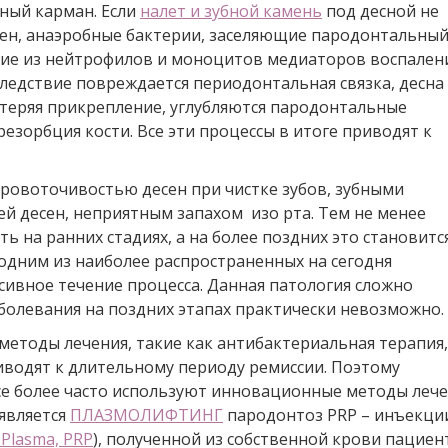
ный карман. Если
налет и зубной камень
под десной не
ен, анаэробные бактерии, заселяющие пародонтальны
ие из нейтрофилов и моноцитов медиаторов воспалени
ледствие повреждается периодонтальная связка, десна
, теряя прикрепление, углубляются пародонтальные
резорбция кости. Все эти процессы в итоге приводят к
ровоточивостью десен при чистке зубов, зубными
й десен, неприятным запахом изо рта. Тем не менее
ь на ранних стадиях, а на более поздних это становитс
одним из наиболее распространенных на сегодня
сивное течение процесса. Данная патология сложно
болевания на поздних этапах практически невозможно.
етоды лечения, такие как антибактериальная терапия,
иводят к длительному периоду ремиссии. Поэтому
се более часто используют инновационные методы леч
 является
ПЛАЗМОЛИФТИНГ
пародонтоз PRP – инъекци
h Plasma, PRP
), полученной из собственной крови пациен