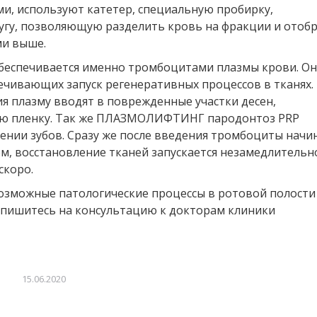
и, используют катетер, специальную пробирку,
фугу, позволяющую разделить кровь на фракции и отоб
ми выше.
печивается именно тромбоцитами плазмы крови. О
ечивающих запуск регенеративных процессов в тканях.
я плазму вводят в поврежденные участки десен,
ую пленку. Так же ПЛАЗМОЛИФТИНГ пародонтоз PRP
ении зубов. Сразу же после введения тромбоциты нач
м, восстановление тканей запускается незамедлительн
скоро.
возможные патологические процессы в ротовой полости
запишитесь на консультацию к докторам клиники
15.06.2020