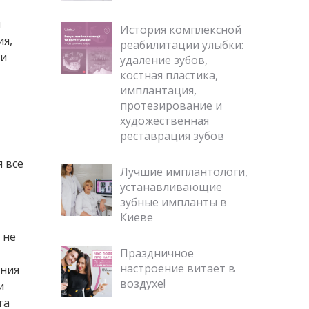
й
История комплексной
я,
реабилитации улыбки:
 и
удаление зубов,
костная пластика,
имплантация,
протезирование и
художественная
реставрация зубов
я все
Лучшие имплантологи,
устанавливающие
зубные импланты в
Киеве
 не
Праздничное
настроение витает в
ения
воздухе!
и
та