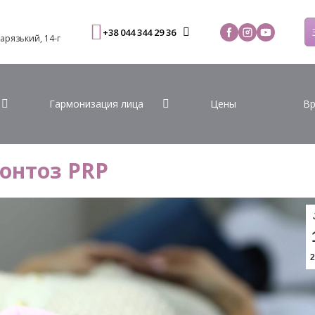
С
+38 044 344 29 36
Варязький, 14-г
Гармонизация лица
Цены
Вр
онтоз PRP
2