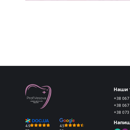
(Южная
ндовали
Наши 
+38 067
+38 067
+38 073
Напиш
4.9
4.5