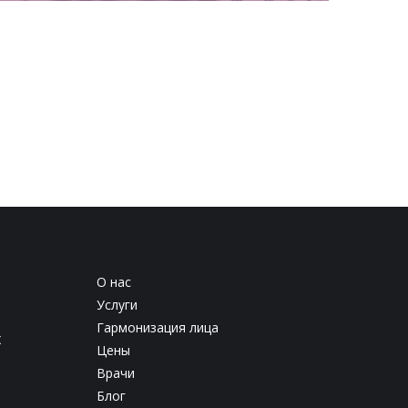
О нас
Услуги
Гармонизация лица
х
Цены
Врачи
Блог