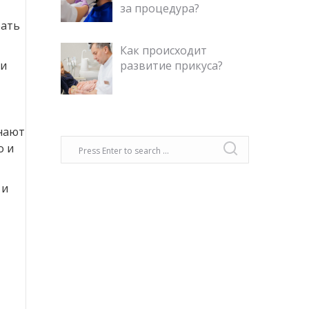
за процедура?
рать
Как происходит
развитие прикуса?
ни
инают
о и
 и