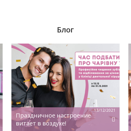
Блог
е,
Согласно данным из разных стран СНГ, у
каждого третьего человека в возрасте
му
старше 25 лет отсутствует хотя бы один
зуб. С возрастом эта статистика только
увеличивается. Все мы слышали: «Что
жить без одного или нескольких зубов
— не вредит здоровью». Это
утверждение ошибочно и несет за
собой определенные последствия.
13/12/2021
Какие изменения происходят при
Праздничное настроение
отсутствии даже […]
витает в воздухе!