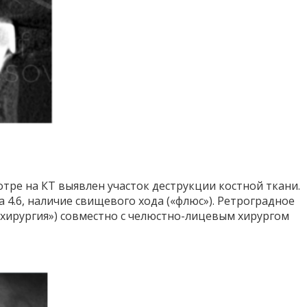
тре на КТ выявлен участок деструкции костной ткани.
а 4.6, наличие свищевого хода («флюс»). Ретроградное
 хирургия») совместно с челюстно-лицевым хирургом