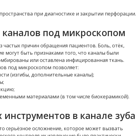
 пространства при диагностике и закрытии перфорации.
 каналов под микроскопом
з частых причин обращения пациентов. Боль, отёк,
е могут быть признаками того, что каналы были
омбированы или оставлена инфицированная ткань.
лов под микроскопом позволяет:
ости (изгибы, дополнительные каналы);
ы;
екцию;
ременными материалами (в том числе биокерамикой).
инструментов в канале зуба
то серьёзное осложнение, которое может вызвать
ческого контроля их извлечение было практически