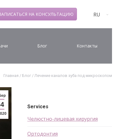
RU
ЗАПИСАТЬСЯ НА КОНСУЛЬТАЦИЮ
ачи
Блог
Контакты
Главная
/
Блог
/
Лечение каналов зуба под микроскопом
Sep
4
Services
020
Челюстно-лицевая хирургия
Ортодонтия