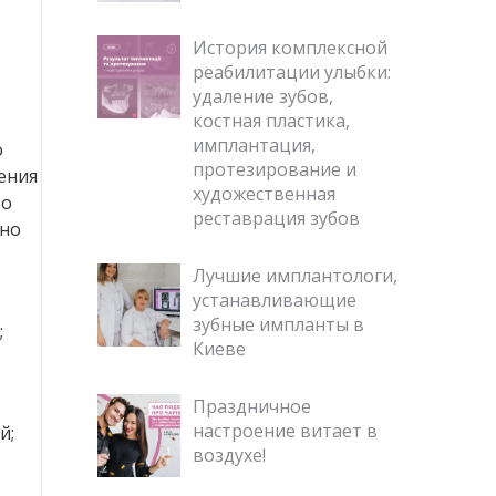
История комплексной
реабилитации улыбки:
удаление зубов,
костная пластика,
имплантация,
о
протезирование и
ения
художественная
то
реставрация зубов
чно
Лучшие имплантологи,
устанавливающие
зубные импланты в
;
Киеве
Праздничное
настроение витает в
й;
воздухе!