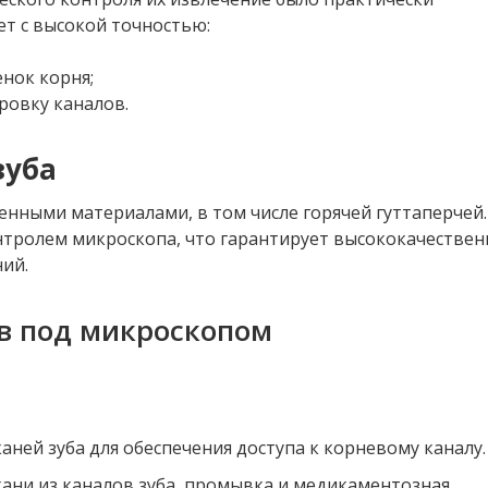
ет с высокой точностью:
енок корня;
ровку каналов.
зуба
нными материалами, в том числе горячей гуттаперчей.
тролем микроскопа, что гарантирует высококачестве
ий.
ов под микроскопом
ней зуба для обеспечения доступа к корневому каналу.
ани из каналов зуба, промывка и медикаментозная