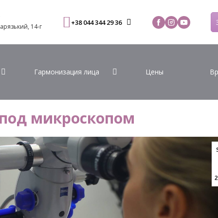
С
+38 044 344 29 36
Варязький, 14-г
Гармонизация лица
Цены
Вр
 под микроскопом
2