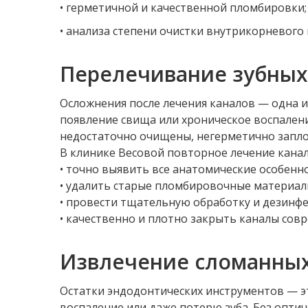
• герметичной и качественной пломбировки;
• анализа степени очистки внутрикорневого
Перелечивание зубных
Осложнения после лечения каналов — одна и
появление свища или хроническое воспалени
недостаточно очищены, негерметично запл
В клинике Весовой повторное лечение кана
• точно выявить все анатомические особенн
• удалить старые пломбировочные материал
• провести тщательную обработку и дезинф
• качественно и плотно закрыть каналы сов
Извлечение сломанных 
Остатки эндодонтических инструментов — э
воспаление или даже потерю зуба. Без опти