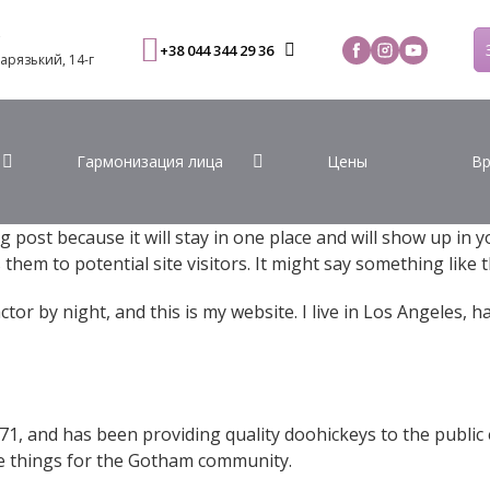
С
+38 044 344 29 36
Варязький, 14-г
Гармонизация лица
Цены
Вр
og post because it will stay in one place and will show up in 
hem to potential site visitors. It might say something like t
ctor by night, and this is my website. I live in Los Angeles, 
 and has been providing quality doohickeys to the public e
me things for the Gotham community.