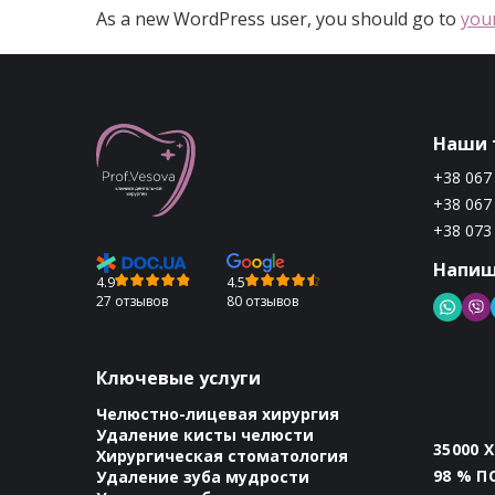
As a new WordPress user, you should go to
you
Наши 
+38 067
+38 067
+38 073
Напиш
4.9
4.5
27 отзывов
80 отзывов
Ключевые услуги
Челюстно-лицевая хирургия
Удаление кисты челюсти
35000 
Хирургическая стоматология
98 % 
Удаление зуба мудрости