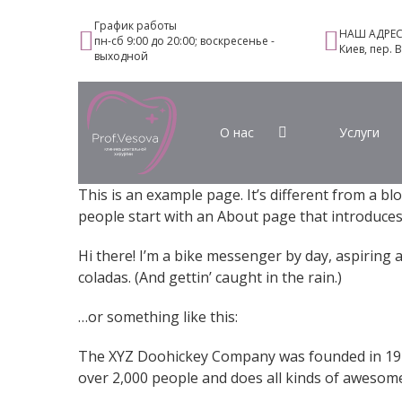
График работы
НАШ АДРЕ
пн-сб 9:00 до 20:00; воскресенье -
Киев, пер. 
выходной
О нас
Услуги
This is an example page. It’s different from a bl
people start with an About page that introduces t
Hi there! I’m a bike messenger by day, aspiring a
coladas. (And gettin’ caught in the rain.)
…or something like this:
The XYZ Doohickey Company was founded in 1971,
over 2,000 people and does all kinds of aweso