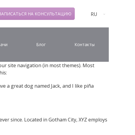
RU
ЗАПИСАТЬСЯ НА КОНСУЛЬТАЦИЮ
ачи
Блог
Контакты
your site navigation (in most themes). Most
his:
have a great dog named Jack, and I like piña
ver since. Located in Gotham City, XYZ employs