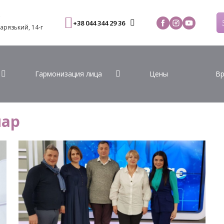
С
+38 044 344 29 36
Варязький, 14-г
Гармонизация лица
Цены
Вр
нар