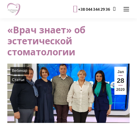
+38 044 344 29 36
«Врач знает» об
эстетической
стоматологии
Вебинар
Jan
28
Статьи
2020