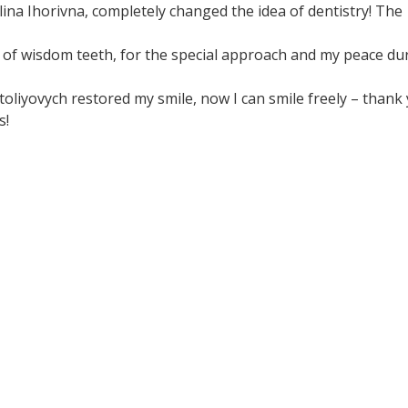
Alina Ihorivna, completely changed the idea of ​​dentistry! The
of wisdom teeth, for the special approach and my peace du
oliyovych restored my smile, now I can smile freely – thank 
s!