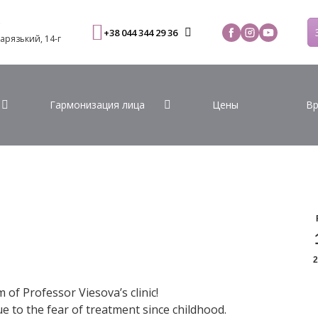
С
+38 044 344 29 36
Варязький, 14-г
Гармонизация лица
Цены
Вр
2
 of Professor Viesova’s clinic!
due to the fear of treatment since childhood.