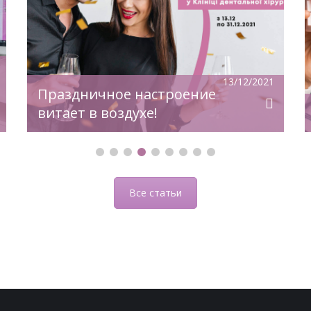
увеличивается. Все мы слышали: «Что
жить без одного или нескольких зубов
— не вредит здоровью». Это
утверждение ошибочно и несет за
собой определенные последствия.
13/12/2021
Какие изменения происходят при
Праздничное настроение
отсутствии даже […]
витает в воздухе!
Все статьи