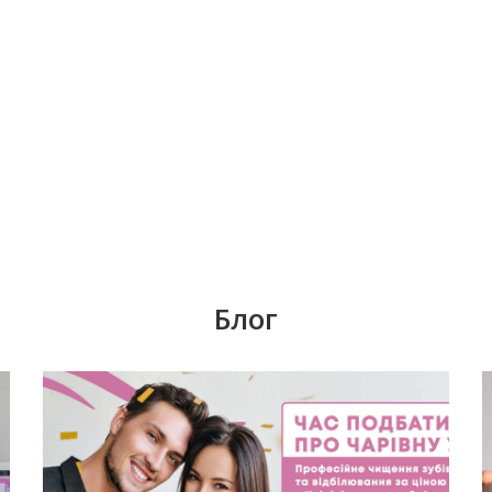
Блог
е,
Согласно данным из разных стран СНГ, у
каждого третьего человека в возрасте
му
старше 25 лет отсутствует хотя бы один
зуб. С возрастом эта статистика только