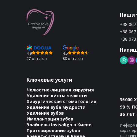
Наши 
+38 067
+38 067
+38 073
Напиш
4.9
4.5
27 отзывов
80 отзывов
Ключевые услуги
Челюстно-лицевая хирургия
Удаление кисты челюсти
35000 
Хирургическая стоматология
98 % 
Удаление зуба мудрости
Удаление зубов
36 ЛЕТ
Имплантация зубов
Элайнеры Invisalign в Киеве
Информа
Протезирование зубов
характер
назначен
Брекет-системы в Киеве