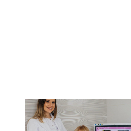
амый
Время задуматься о волшебном плать
вления
прическе, макияже. Позаботьтесь о
зультат
вашей улыбке, которая придаст ваше
ильного
образу чувство комфорта и