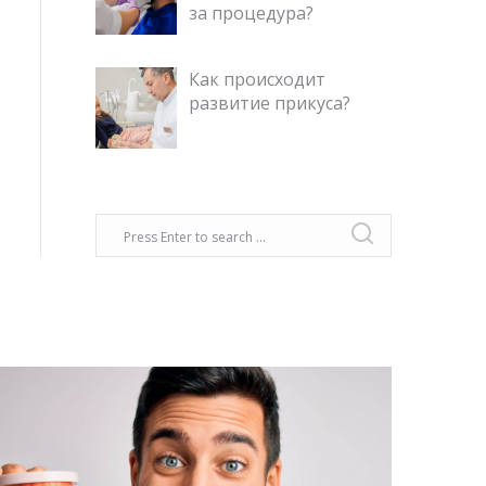
за процедура?
Как происходит
развитие прикуса?
Об этом не принято говорить, но, к
сожалению, это не только медицинская
проблема, но и социальная.
Оказывается, 85% причин резкого