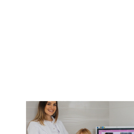
амый
Время задуматься о волшебном плать
вления
прическе, макияже. Позаботьтесь о
зультат
вашей улыбке, которая придаст ваше
ильного
образу чувство комфорта и