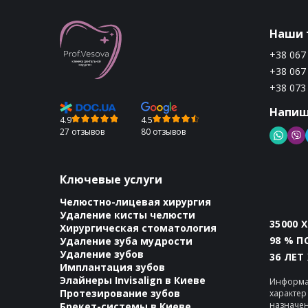
Наши 
+38 067
+38 067
+38 073
Напиш
4.9
4.5
27 отзывов
80 отзывов
Ключевые услуги
Челюстно-лицевая хирургия
Удаление кисты челюсти
35000 
Хирургическая стоматология
98 % 
Удаление зуба мудрости
Удаление зубов
36 ЛЕТ
Имплантация зубов
Элайнеры Invisalign в Киеве
Информа
Протезирование зубов
характер
назначен
Брекет-системы в Киеве