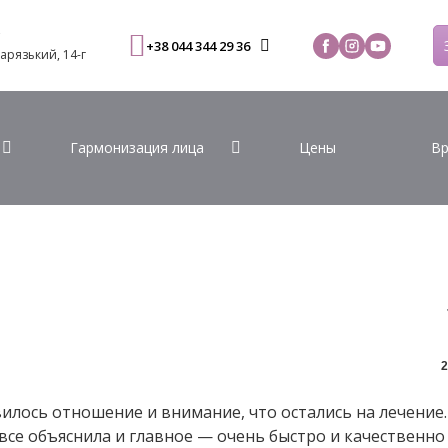
С
+38 044 344 29 36
Варязький, 14-г
Гармонизация лица
Цены
Вр
2
вилось отношение и внимание, что остались на лечение.
все объяснила и главное — очень быстро и качественно