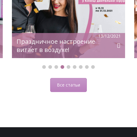
увеличивается. Все мы слышали: «Что
жить без одного или нескольких зубов
— не вредит здоровью». Это
утверждение ошибочно и несет за
собой определенные последствия.
13/12/2021
Какие изменения происходят при
Праздничное настроение
отсутствии даже […]
витает в воздухе!
Все статьи