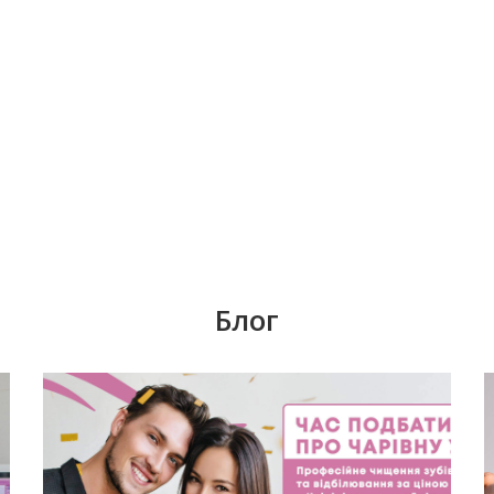
Блог
е,
Согласно данным из разных стран СНГ, у
каждого третьего человека в возрасте
му
старше 25 лет отсутствует хотя бы один
зуб. С возрастом эта статистика только