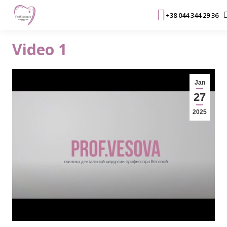
+38 044 344 29 36
Video 1
Jan
27
2025