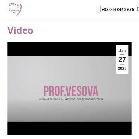
+38 044 344 29 36
Video
Jan
27
2025