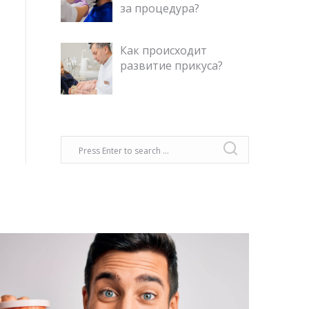
за процедура?
Как происходит
развитие прикуса?
Об этом не принято говорить, но, к
сожалению, это не только медицинская
проблема, но и социальная.
Оказывается, 85% причин резкого