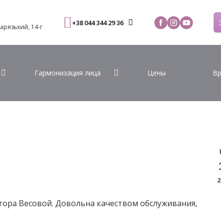
С
+38 044 344 29 36
Варязький, 14-г
Гармонизация лица
Цены
Вр
2
тора Весовой. Довольна качеством обслуживания,