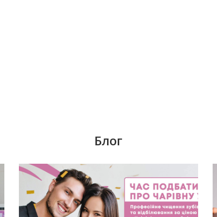
Блог
е,
Согласно данным из разных стран СНГ, у
каждого третьего человека в возрасте
му
старше 25 лет отсутствует хотя бы один
зуб. С возрастом эта статистика только