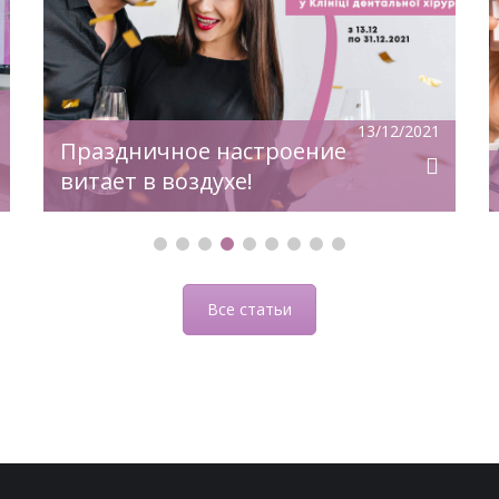
увеличивается. Все мы слышали: «Что
жить без одного или нескольких зубов
— не вредит здоровью». Это
утверждение ошибочно и несет за
собой определенные последствия.
13/12/2021
Какие изменения происходят при
Праздничное настроение
отсутствии даже […]
витает в воздухе!
Все статьи