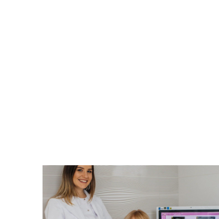
амый
Время задуматься о волшебном плать
вления
прическе, макияже. Позаботьтесь о
зультат
вашей улыбке, которая придаст ваше
ильного
образу чувство комфорта и