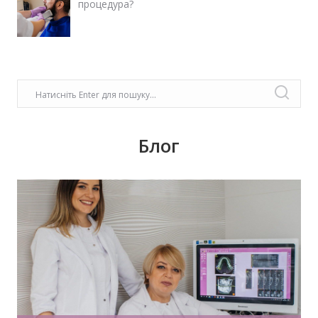
процедура?
Блог
У передноворічній метушні, коли купуються
подарунки, прикрашаються оселі, бажаємо
святкового настрою, гармонії, радості!
Нехай прийдешній рік дарує дива й
здійснення заповітного!З Новим Роком!