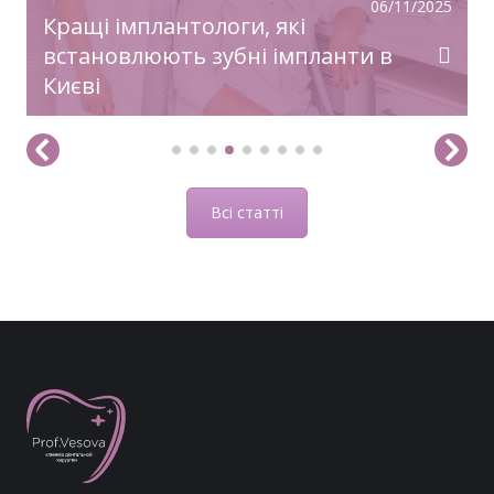
06/11/2025
Кращі імплантологи, які
встановлюють зубні імпланти в
Києві
Всі статті