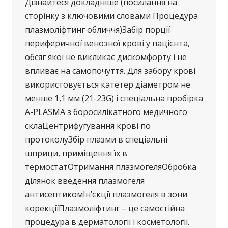
Дізнайтеся докладніше (посилання на
сторінку з ключовими словами Процедура
плазмоліфтинг обличчя)Забір порції
периферичної венозної крові у пацієнта,
обсяг якої не викликає дискомфорту і не
впливає на самопочуття. Для забору крові
використовується катетер діаметром не
менше 1,1 мм (21-23G) і спеціальна пробірка
A-PLASMA з боросилікатного медичного
склаЦентрифугування крові по
протоколуЗбір плазми в спеціальні
шприци, приміщення їх в
термостатОтримання плазмогеляОбробка
ділянок введення плазмогеля
антисептикомІн’єкції плазмогеля в зони
корекціїПлазмоліфтинг – це самостійна
процедура в дерматології і косметології.