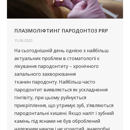
ПЛАЗМОЛІФТИНГ ПАРОДОНТОЗ PRP
15.06.2020
На сьогоднішній день однією з найбільш
актуальних проблем в стоматології є
лікування пародонтиту – хронічного
запального захворювання
тканин пародонту. Найбільш часто
пародонтит виявляється як ускладнення
гінгівіту, при цьому руйнується
прикріплення, що утримує зуб, з’являються
пародонтальні кишені. Якщо наліт і зубний
камінь під яснами не був оброблений
належним чином і не усунутий, анаеробні