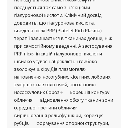
поєднується так само з ін’єкціями
гіалуронової кислоти. Клінічний досвід
доводить, що гіалуронова кислота,
введена після PRP (Platelet Rich Plasma)
терапії залишається в тканинах довше, ніж
при самостійному введенні. А застосування
PRP після ін’єкцій гіалуронової кислоти
швидко усуває набряклість і глибоко
зволожує шкіру.Дія плазмогеля:·
наповнення носогубних, кісетних, лобових,
зморшок навколо очей, носолізних і
нососкулових борозн· корекція контуру
обличчя· відновлення обсягу тканин зони
середньої третини обличчя·
вирівнювання рельєфу шкіри, корекція
рубців· формування опорної структури,