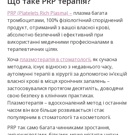
Що таке PRP терапія?
PRP (Platelets Rich Plasma) –
плазма багата
тромбоцитами, 100% фізіологічний споріднений
продукт, отриманий з вашої власної крові,
абсолютно безпечний і ефективний при
використанні медичними професіоналами в
терапевтичних цілях.
Хоча
плазмотерапія в стоматології
, як сучасна
методика, існує відносно з недавнього часу,
аутоімунні терапії в хірургії за допомогою ін’єкцій
власної крові в місця хронічних запалень –
застосовувалися протягом десятиліть, доводячи
свою безпеку в клінічних практиках.
Плазмотерапія – вдосконалений метод і останнім
часом він все більше розвивається і стає
популярним в стоматології та косметології.
PRP так само багата чинниками зростання,
амінокислотами, білками, може містити нитки