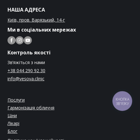
НАША АДРЕСА
Київ, пров. Варязький, 14-г
Ми в соціальних мережах
Контроль якості
Зв’яжіться з нами
+38 044 290 92 30
info@vesova.clinic
Послуги
КНОПКА
ЗВ'ЯЗКУ
Гармонізація обличчя
Ціни
Лікарі
Блог