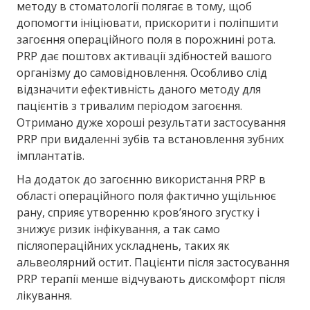
методу в стоматології полягає в тому, щоб
допомогти ініціювати, прискорити і поліпшити
загоєння операційного поля в порожнині рота.
PRP дає поштовх активації здібностей вашого
організму до самовідновлення. Особливо слід
відзначити ефективність даного методу для
пацієнтів з тривалим періодом загоєння.
Отримано дуже хороші результати застосування
PRP при видаленні зубів та встановлення зубних
імплантатів.
На додаток до загоєнню використання PRP в
області операційного поля фактично ущільнює
рану, сприяє утворенню кров’яного згустку і
знижує ризик інфікування, а так само
післяопераційних ускладнень, таких як
альвеолярний остит. Пацієнти після застосування
PRP терапії менше відчувають дискомфорт після
лікування.