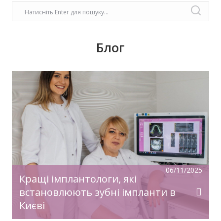
Блог
У передноворічній метушні, коли купуються
подарунки, прикрашаються оселі, бажаємо
святкового настрою, гармонії, радості!
Нехай прийдешній рік дарує дива й
здійснення заповітного!З Новим Роком!
06/11/2025
Кращі імплантологи, які
встановлюють зубні імпланти в
Києві