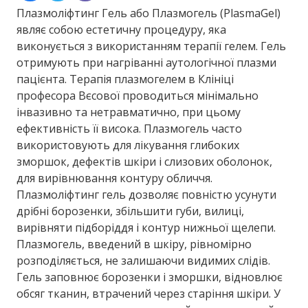
Плазмоліфтинг Гель або Плазмогель (PlasmaGel)
являє собою естетичну процедуру, яка
виконується з використанням терапії гелем. Гель
отримують при нагріванні аутологічної плазми
пацієнта. Терапія плазмогелем в Клініці
професора Вєсової проводиться мінімально
інвазивно та нетравматично, при цьому
ефективність її висока. Плазмогель часто
використовують для лікування глибоких
зморшок, дефектів шкіри і слизових оболонок,
для вирівнювання контуру обличчя.
Плазмоліфтинг гель дозволяє повністю усунути
дрібні борозенки, збільшити губи, вилиці,
вирівняти підборіддя і контур нижньої щелепи.
Плазмогель, введений в шкіру, рівномірно
розподіляється, не залишаючи видимих ​​слідів.
Гель заповнює борозенки і зморшки, відновлює
обсяг тканин, втрачений через старіння шкіри. У