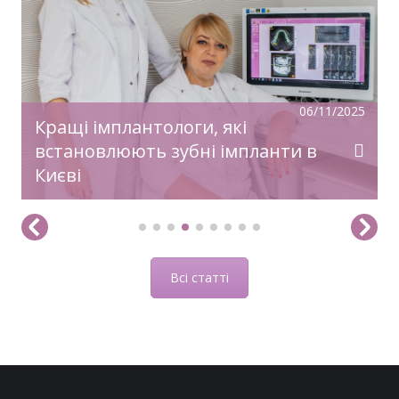
святкового настрою, гармонії, радості!
Нехай прийдешній рік дарує дива й
здійснення заповітного!З Новим Роком!
06/11/2025
Кращі імплантологи, які
встановлюють зубні імпланти в
Києві
Всі статті