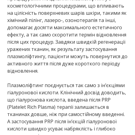
косметологічними процедурами, що впливають
на цілісність поверхневих шарів шкіри, такими як
хімічний пілінг, лазеро-, озонотерапія та інші,
допомагає досягти максимального естетичного
ефекту, а так само скоротити термін відновлення
після цих процедур. Завдяки швидкій регенерації
уражених тканин, як результату застосування
плазмоліфтингу, пацієнти можуть повернутися до
активного життя після дуже короткого періоду
відновлення.
Плазмоліфтинг поєднується так само з ін’єкціями
гіалуронової кислоти. Клінічний досвід доводить,
що гіалуронова кислота, введена після PRP
(Platelet Rich Plasma) терапії залишається в
тканинах довше, ніж при самостійному введенні.
А застосування PRP після ін’єкцій гіалуронової
кислоти швидко усуває набряклість і глибоко