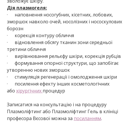
зволожує шкіру.
Дія плазмогеля:
· наповнення носогубних, кісетних, лобових,
зморшок навколо очей, носолізних і нососкулових
борозн
· корекція контуру обличчя
· відновлення обсягу тканин зони середньої
третини обличчя
· вирівнювання рельєфу шкіри, корекція рубців
· формування опорної структури, що запобігає
утворенню нових зморшок
· стимуляція регенерації і омолодження шкіри
· посилення ефекту інших косметологічних
або
хірургічних
процедур
Записатися на консультацію і на процедуру
Плазмоліфтинг або Плазмоліфтинг Гель в клініці
професора Вєсової можна за
посиланням
.