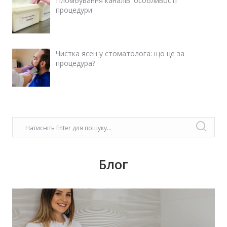
Пломбування каналів: особливості
процедури
Чистка ясен у стоматолога: що це за
процедура?
Блог
У передноворічній метушні, коли купуються
подарунки, прикрашаються оселі, бажаємо