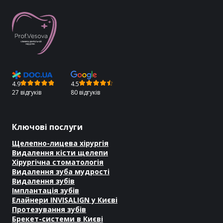
4.9
4.5
27 відгуків
80 відгуків
Ключові послуги
Щелепно-лицева хірургія
Видалення кісти щелепи
Хірургічна стоматологія
Видалення зуба мудрості
Видалення зубів
Імплантація зубів
Елайнери INVISALIGN у Києві
Протезування зубів
Брекет-системи в Києві