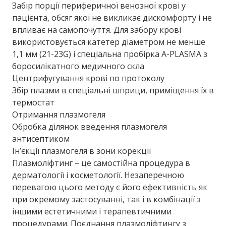
Забір порції периферичної венозної крові у
пацієнта, обсяг якої не викликає дискомфорту і не
впливає на самопочуття. Для забору крові
використовується катетер діаметром не менше
1,1 мм (21-23G) і спеціальна пробірка A-PLASMA з
боросилікатного медичного скла
Центрифугування крові по протоколу
Збір плазми в спеціальні шприци, приміщення їх в
термостат
Отримання плазмогеля
Обробка ділянок введення плазмогеля
антисептиком
Ін’єкції плазмогеля в зони корекції
Плазмоліфтинг – це самостійна процедура в
дерматології і косметології. Незаперечною
перевагою цього методу є його ефективність як
при окремому застосуванні, так і в комбінації з
іншими естетичними і терапевтичними
процедурами. Поєднання плазмоліфтингу з