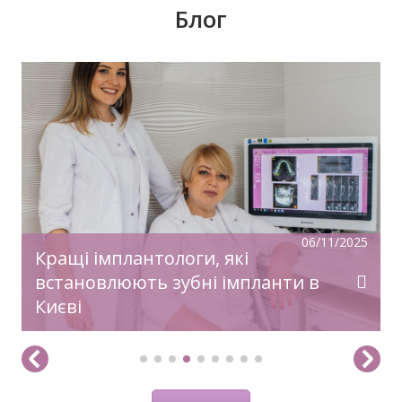
Блог
У передноворічній метушні, коли купуються
подарунки, прикрашаються оселі, бажаємо
святкового настрою, гармонії, радості!
Нехай прийдешній рік дарує дива й
здійснення заповітного!З Новим Роком!
06/11/2025
Кращі імплантологи, які
встановлюють зубні імпланти в
Києві