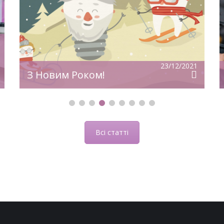
З
уверенности!
23/12/2021
З Новим Роком!
Всі статті