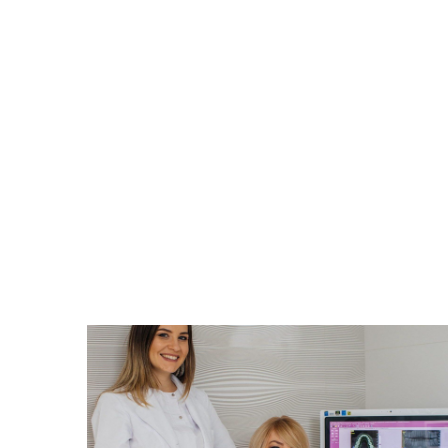
У передноворічній метушні, коли
влення
купуються подарунки, прикрашаютьс
ультат
оселі, бажаємо святкового настрою,
я,
гармонії, радості! Нехай прийдешній р