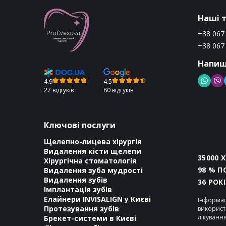
Наші 
+38 067
+38 067
Напиш
4.9
4.5
27 відгуків
80 відгуків
Ключові послуги
Щелепно-лицева хірургія
Видалення кісти щелепи
35000 
Хірургічна стоматологія
98 % П
Видалення зуба мудрості
Видалення зубів
36 РОК
Імплантація зубів
Елайнери INVISALIGN у Києві
Інформац
Протезування зубів
використ
лікуванн
Брекет-системи в Києві