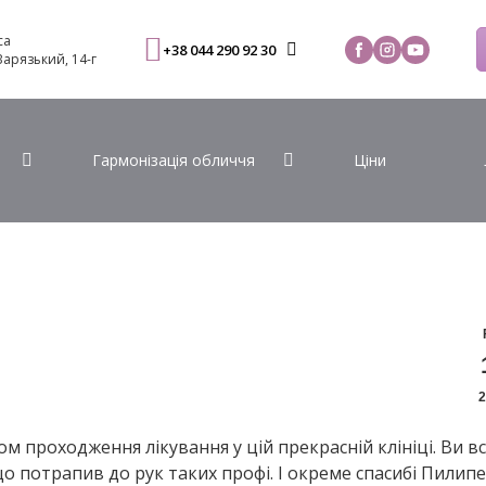
са
+38 044 290 92 30
 Варязький, 14-г
Гармонізація обличчя
Ціни
2
ом проходження лікування у цій прекрасній клініці. Ви вс
що потрапив до рук таких профі. І окреме спасибі Пилип