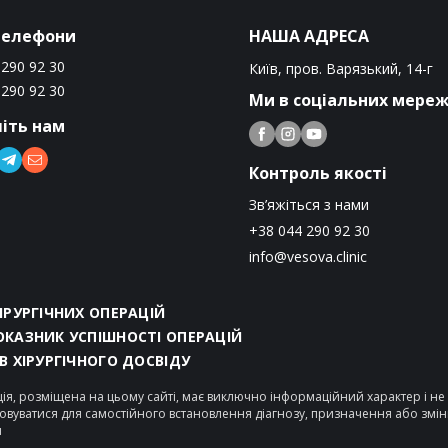
телефони
НАША АДРЕСА
 290 92 30
Київ, пров. Варязький, 14-г
 290 92 30
Ми в соціальних мере
іть нам
Контроль якості
Зв’яжіться з нами
+38 044 290 92 30
info@vesova.clinic
ХІРУРГІЧНИХ ОПЕРАЦІЙ
ОКАЗНИК УСПІШНОСТІ ОПЕРАЦІЙ
ІВ ХІРУРГІЧНОГО ДОСВІДУ
ія, розміщена на цьому сайті, має виключно інформаційний характер і н
овуватися для самостійного встановлення діагнозу, призначення або змі
я