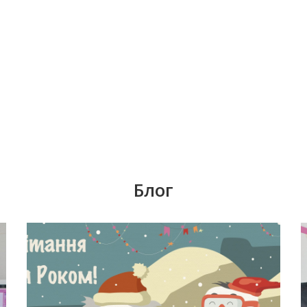
Блог
Время задуматься о волшебном платье,
я
прическе, макияже. Позаботьтесь о
вашей улыбке, которая придаст вашему
ік
образу чувство комфорта и