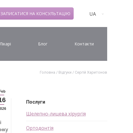
UA
ЗАПИСАТИСЯ НА КОНСУЛЬТАЦІЮ
Лікарі
Блог
Контакти
Головна
/
Відгуки
/
Сергій Харитонов
Feb
16
Послуги
026
Щелепно-лицева хірургія
і
Ортодонтія
енку