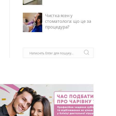
Чистка ясен у
стоматолога: що це за
процедура?
Згідно даних із різних країн СНГ, кожна
третя людина, у віці старше 25 років, не
має хоча б одного зуба. З віком ця
статистика тільки збільшується. Всі ми