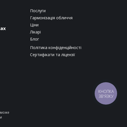
Послуги
Гармонізація обличчя
Ціни
жах
Лікарі
Блог
Політика конфіденційності
Сертифікати та ліцензії
КНОПКА
ЗВ'ЯЗКУ
е може
ни