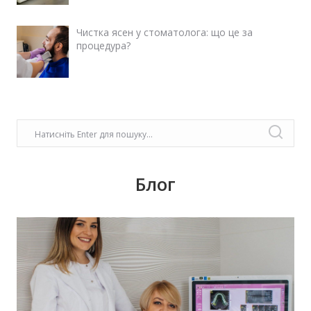
Чистка ясен у стоматолога: що це за
процедура?
Блог
У передноворічній метушні, коли купуються
подарунки, прикрашаються оселі, бажаємо
святкового настрою, гармонії, радості!
Нехай прийдешній рік дарує дива й
здійснення заповітного!З Новим Роком!