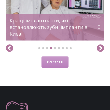
06/11/2025
Кращі імплантологи, які
встановлюють зубні імпланти в
Києві
Всі статті