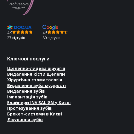
4.9
4.5
27 відгуків
80 відгуків
Ключові послуги
Щелепно-лицева хірургія
Видалення кісти щелепи
Хірургічна стоматологія
Видалення зуба мудрості
Видалення зубів
Імплантація зубів
Елайнери INVISALIGN у Києві
Протезування зубів
Брекет-системи в Києві
Лікування зубів