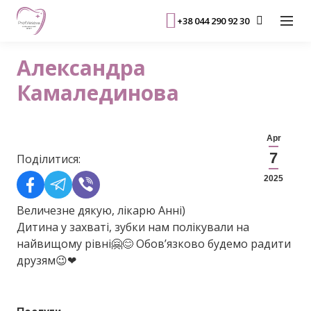
+38 044 290 92 30
Александра
Камалединова
Apr
7
Поділитися:
2025
Величезне дякую, лікарю Анні)
Дитина у захваті, зубки нам полікували на
найвищому рівні🤗😊 Обовʼязково будемо радити
друзям😉❤