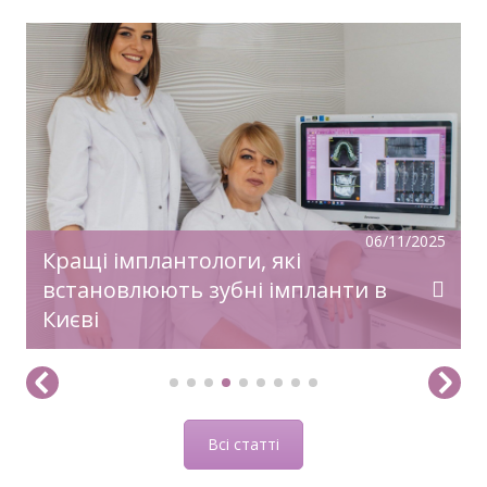
У передноворічній метушні, коли купуються
подарунки, прикрашаються оселі, бажаємо
святкового настрою, гармонії, радості!
Нехай прийдешній рік дарує дива й
здійснення заповітного!З Новим Роком!
06/11/2025
Кращі імплантологи, які
встановлюють зубні імпланти в
Києві
Всі статті