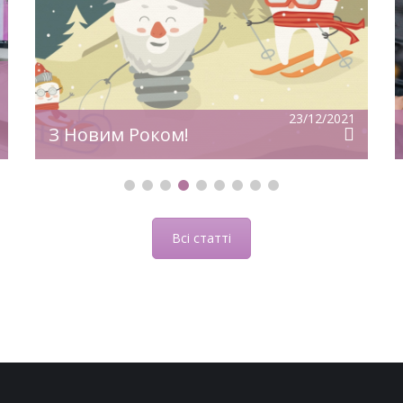
З
уверенности!
23/12/2021
З Новим Роком!
Всі статті