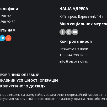
телефони
НАША АДРЕСА
 290 92 30
Київ, пров. Варязький, 14-г
 290 92 30
Ми в соціальних мере
іть нам
Контроль якості
Зв’яжіться з нами
+38 044 290 92 30
info@vesova.clinic
ХІРУРГІЧНИХ ОПЕРАЦІЙ
ОКАЗНИК УСПІШНОСТІ ОПЕРАЦІЙ
ІВ ХІРУРГІЧНОГО ДОСВІДУ
ія, розміщена на цьому сайті, має виключно інформаційний характер і н
овуватися для самостійного встановлення діагнозу, призначення або змі
я