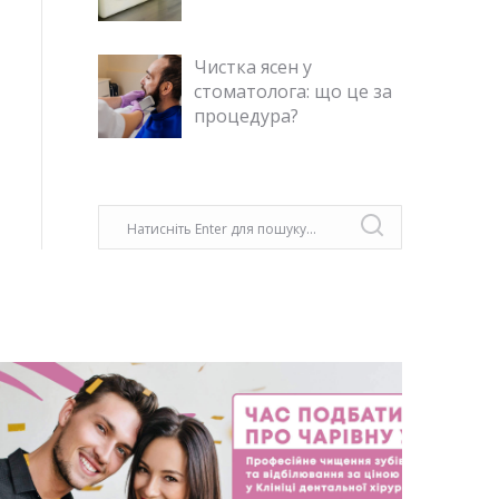
Чистка ясен у
стоматолога: що це за
процедура?
Згідно даних із різних країн СНГ, кожна
третя людина, у віці старше 25 років, не
має хоча б одного зуба. З віком ця
статистика тільки збільшується. Всі ми