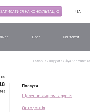
UA
ЗАПИСАТИСЯ НА КОНСУЛЬТАЦІЮ
Лікарі
Блог
Контакти
Головна
/
Відгуки
/
Yuliya Khomutenko
Feb
18
Послуги
025
Щелепно-лицева хірургія
Ортодонтія