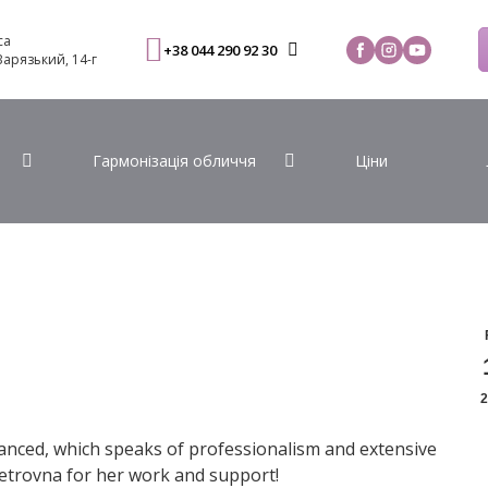
са
+38 044 290 92 30
 Варязький, 14-г
Гармонізація обличчя
Ціни
2
balanced, which speaks of professionalism and extensive
Petrovna for her work and support!