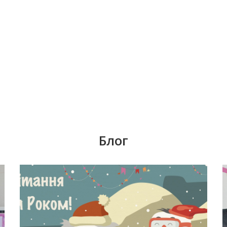
Блог
Время задуматься о волшебном платье,
я
прическе, макияже. Позаботьтесь о
вашей улыбке, которая придаст вашему
ік
образу чувство комфорта и