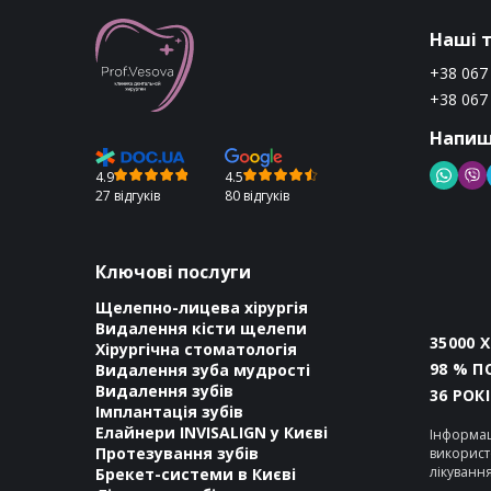
Наші 
+38 067
+38 067
Напиш
4.9
4.5
27 відгуків
80 відгуків
Ключові послуги
Щелепно-лицева хірургія
Видалення кісти щелепи
35000 
Хірургічна стоматологія
98 % П
Видалення зуба мудрості
Видалення зубів
36 РОК
Імплантація зубів
Елайнери INVISALIGN у Києві
Інформац
Протезування зубів
використ
лікуванн
Брекет-системи в Києві