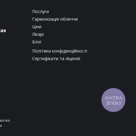
Послуги
Гармонізація обличчя
Ціни
жах
Лікарі
Блог
Політика конфіденційності
Сертифікати та ліцензії
КНОПКА
ЗВ'ЯЗКУ
е може
ни