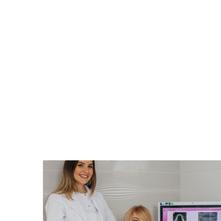
У передноворічній метушні, коли
влення
купуються подарунки, прикрашаютьс
ультат
оселі, бажаємо святкового настрою,
я,
гармонії, радості! Нехай прийдешній р