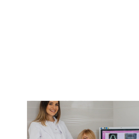
У передноворічній метушні, коли
влення
купуються подарунки, прикрашаютьс
ультат
оселі, бажаємо святкового настрою,
я,
гармонії, радості! Нехай прийдешній р