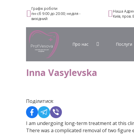
Графік роботи
Наша Адре
пн-сб 9:00 до 20:00; неділя -
Київ, пров.
вихідний
Про нас
Послуги
Inna Vasylevska
Поділитися:
I am undergoing long-term treatment at this clin
There was a complicated removal of two figure eig