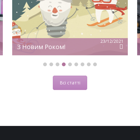
З
уверенности!
23/12/2021
З Новим Роком!
Всі статті