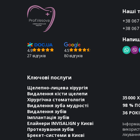
Наші 
+38 067
+38 067
Напиш
4.9
4.5
27 відгуків
80 відгуків
Ключові послуги
Щелепно-лицева хірургія
Видалення кісти щелепи
35000 
Хірургічна стоматологія
98 % П
Видалення зуба мудрості
Видалення зубів
36 РОК
Імплантація зубів
Елайнери INVISALIGN у Києві
Інформац
Протезування зубів
використ
лікуванн
Брекет-системи в Києві