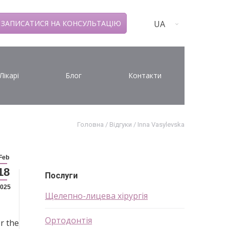
UA
ЗАПИСАТИСЯ НА КОНСУЛЬТАЦІЮ
Лікарі
Блог
Контакти
Головна
/
Відгуки
/
Inna Vasylevska
Feb
18
Послуги
025
Щелепно-лицева хірургія
Ортодонтія
or the