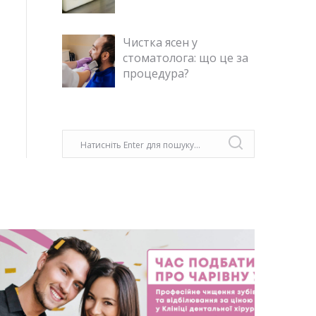
Чистка ясен у
стоматолога: що це за
процедура?
Згідно даних із різних країн СНГ, кожна
третя людина, у віці старше 25 років, не
має хоча б одного зуба. З віком ця
статистика тільки збільшується. Всі ми