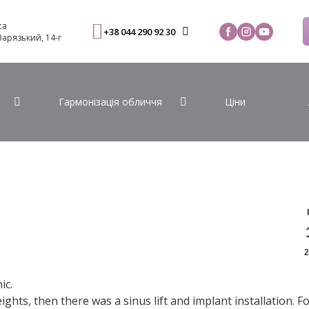
са
+38 044 290 92 30
 Варязький, 14-г
Гармонізація обличчя
Ціни
2
ic.
hts, then there was a sinus lift and implant installation. F