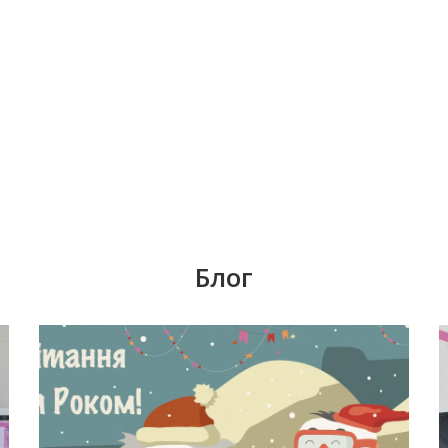
Блог
Время задуматься о волшебном платье,
я
прическе, макияже. Позаботьтесь о
вашей улыбке, которая придаст вашему
ік
образу чувство комфорта и