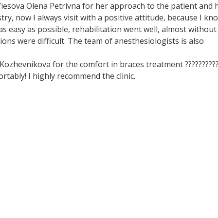
n Viesova Olena Petrivna for her approach to the patient and 
try, now I always visit with a positive attitude, because I kn
 as easy as possible, rehabilitation went well, almost without
ons were difficult. The team of anesthesiologists is also
 Kozhevnikova for the comfort in braces treatment ?????????
rtably! I highly recommend the clinic.