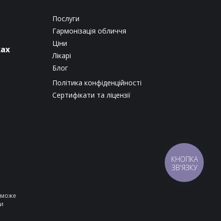
Послуги
Гармонізація обличчя
Ціни
жах
Лікарі
Блог
Політика конфіденційності
Сертифікати та ліцензії
КНОПКА
ЗВ'ЯЗКУ
е може
ни